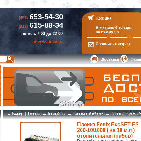
653-54-30
(499)
Корзина
615-88-34
(812)
В корзине 0 товаров
на сумму 0р.
пн-вс с 7-00 до 22-00
info@antiled.ru
Сравнить
товаров
Доставка
Гара
← Назад
|
→
→
→
Главная
Теплый пол
Пленочный обогрев
Пленка Fenix EcoSE
Пленка Fenix EcoSET ES
200-10/1000 ( на 10 м.п )
отопительная (набор)