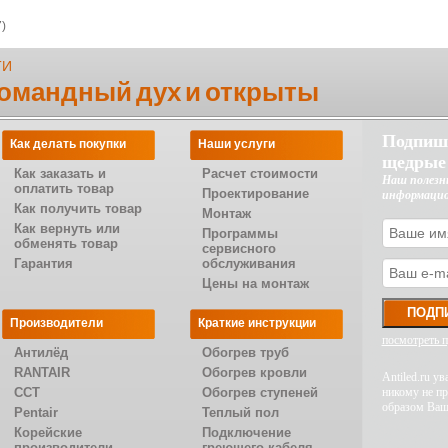
)
ТИ
командный дух и открыты
Подпиш
Как делать покупки
Наши услуги
щедрые
Как заказать и
Расчет стоимости
Наш полезн
оплатить товар
Проектирование
информаци
Как получить товар
Монтаж
Как вернуть или
Программы
обменять товар
сервисного
Гарантия
обслуживания
Цены на монтаж
Производители
Краткие инструкции
посмотреть 
Антилёд
Обогрев труб
RANTAIR
Обогрев кровли
Antiled.ru 
CCT
Обогрев ступеней
никому не п
образом Ваш
Pentair
Теплый пол
Корейские
Подключение
производители
греющего кабеля