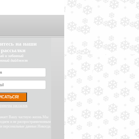
итесь на наши
 рассылки
ый и забавный
онный дайджест
примеры рассылок
уважает Вашу частную жизнь.Мы
родаем и не распространяеминым
и персональные данные.Никогда.