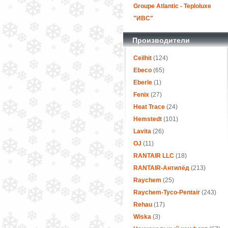
Groupe Atlantic - Teploluxe
"ИВС"
Производители
Ceilhit
(124)
Ebeco
(65)
Eberle
(1)
Fenix
(27)
Heat Trace
(24)
Hemstedt
(101)
Lavita
(26)
OJ
(11)
RANTAIR LLC
(18)
RANTAIR-Антилёд
(213)
Raychem
(25)
Raychem-Tyco-Pentair
(243)
Rehau
(17)
Wiska
(3)