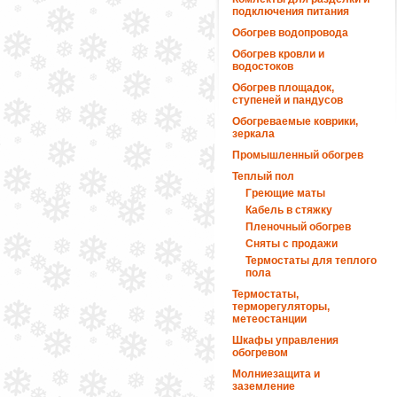
подключения питания
Обогрев водопровода
Обогрев кровли и
водостоков
Обогрев площадок,
ступеней и пандусов
Обогреваемые коврики,
зеркала
Промышленный обогрев
Теплый пол
Греющие маты
Кабель в стяжку
Пленочный обогрев
Сняты с продажи
Термостаты для теплого
пола
Термостаты,
терморегуляторы,
метеостанции
Шкафы управления
обогревом
Молниезащита и
заземление