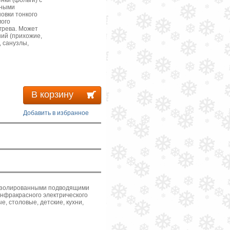
нки (фольги) с
нными
овки тонкого
мого
грева. Может
ий (прихожие,
, санузлы,
В корзину
Добавить в избранное
аизолированными подводящими
инфракрасного электрического
, столовые, детские, кухни,