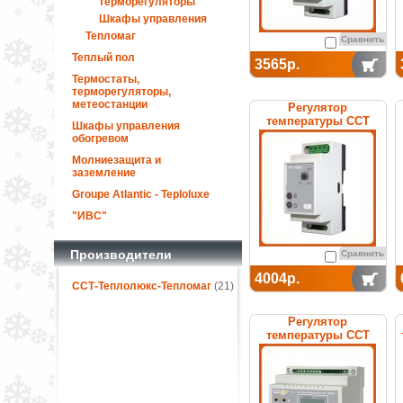
терморегуляторы
Шкафы управления
Тепломаг
Сравнить
Теплый пол
3565р.
Термостаты,
терморегуляторы,
метеостанции
Регулятор
температуры ССТ
Шкафы управления
РТ-320 (с датчиком ДТ)
обогревом
электронный
Молниезащита и
заземление
Groupe Atlantic - Teploluxe
"ИВС"
Производители
Сравнить
4004р.
ССТ-Теплолюкс-Тепломаг
(21)
Регулятор
температуры ССТ
РТ-220 электронный