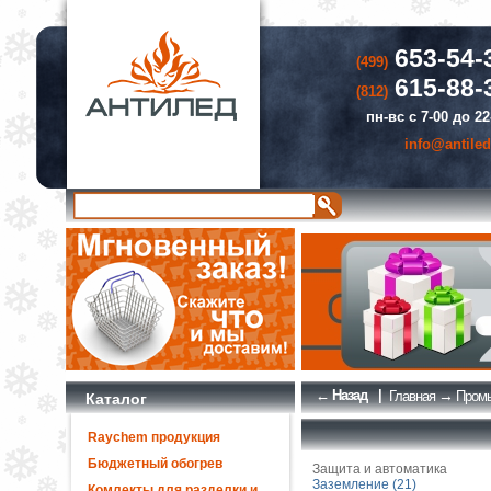
653-54-
(499)
615-88-
(812)
пн-вс с 7-00 до 22
info@antiled
← Назад
|
→
Главная
Промы
Каталог
Raychem продукция
Бюджетный обогрев
Защита и автоматика
Заземление (21)
Комлекты для разделки и