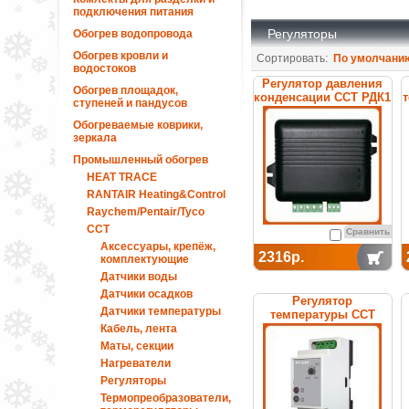
подключения питания
Регуляторы
Обогрев водопровода
Обогрев кровли и
Сортировать:
По умолчани
водостоков
Регулятор давления
Обогрев площадок,
конденсации ССТ РДК1
ступеней и пандусов
Обогреваемые коврики,
зеркала
Промышленный обогрев
HEAT TRACE
RANTAIR Heating&Control
Raychem/Pentair/Tyco
ССТ
Сравнить
Аксессуары, крепёж,
2316р.
комплектующие
Датчики воды
Датчики осадков
Регулятор
Датчики температуры
температуры ССТ
РТ-330 электронный
Кабель, лента
Маты, секции
Нагреватели
Регуляторы
Термопреобразователи,