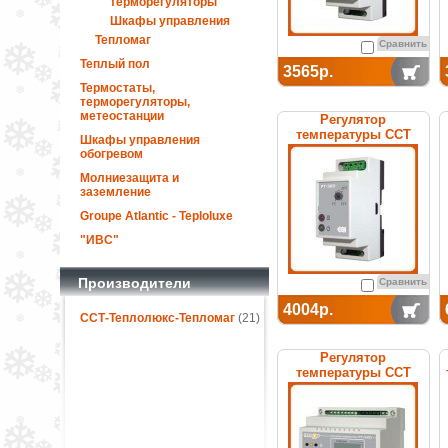
терморегуляторы
Шкафы управления
Тепломаг
Сравнить
Теплый пол
3565р.
Термостаты,
терморегуляторы,
метеостанции
Регулятор
температуры ССТ
Шкафы управления
РТ-320 (с датчиком ДТ)
обогревом
электронный
Молниезащита и
заземление
Groupe Atlantic - Teploluxe
"ИВС"
Производители
Сравнить
4004р.
ССТ-Теплолюкс-Тепломаг
(21)
Регулятор
температуры ССТ
РТ-220 электронный