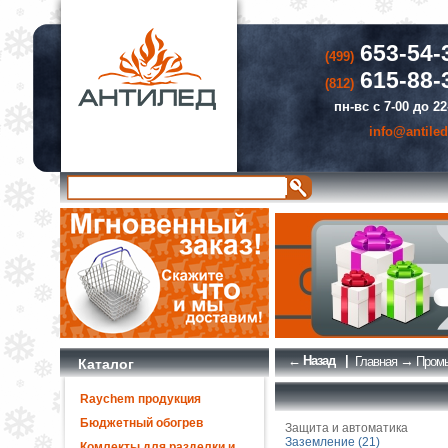
653-54-
(499)
615-88-
(812)
пн-вс с 7-00 до 22
info@antiled
← Назад
|
→
Главная
Промы
Каталог
Raychem продукция
Бюджетный обогрев
Защита и автоматика
Заземление (21)
Комлекты для разделки и