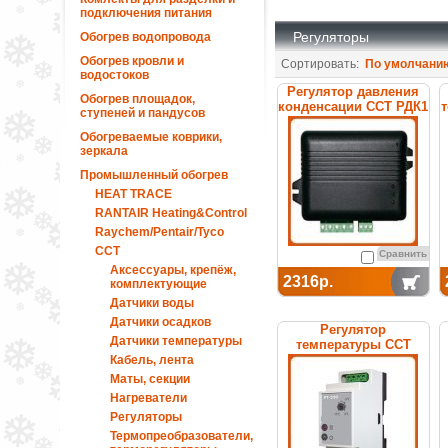
подключения питания
Регуляторы
Обогрев водопровода
Обогрев кровли и
Сортировать:
По умолчани
водостоков
Регулятор давления
Обогрев площадок,
конденсации ССТ РДК1
ступеней и пандусов
Обогреваемые коврики,
зеркала
Промышленный обогрев
HEAT TRACE
RANTAIR Heating&Control
Raychem/Pentair/Tyco
ССТ
Сравнить
Аксессуары, крепёж,
2316р.
комплектующие
Датчики воды
Датчики осадков
Регулятор
Датчики температуры
температуры ССТ
РТ-330 электронный
Кабель, лента
Маты, секции
Нагреватели
Регуляторы
Термопреобразователи,