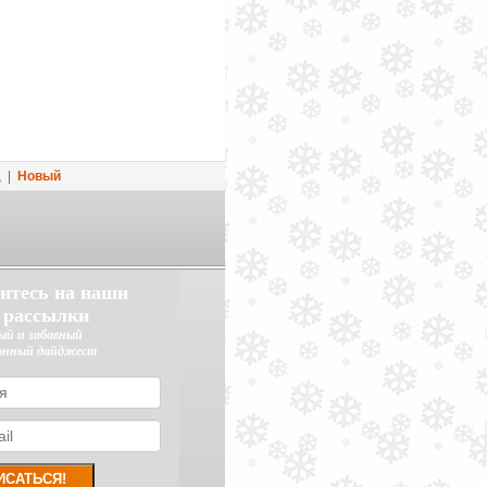
д
|
Новый
итесь на наши
 рассылки
ый и забавный
онный дайджест