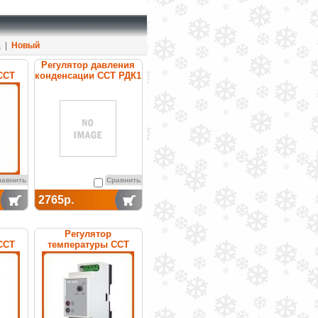
д
|
Новый
Регулятор давления
ССТ
конденсации ССТ РДК1
онный
с датчиком
температуры ДТ
(комплект)
равнить
Сравнить
2765р.
Регулятор
ССТ
температуры ССТ
нный
РТ-330 (с датчиком ДТ)
электронный