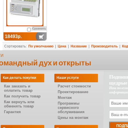
Сравнить
18493р.
Сортировать:
По умолчанию
|
Цена
|
Название
|
Производитель
|
Ко
ТИ
командный дух и открыты
Подпиш
Как делать покупки
Наши услуги
щедрые
Как заказать и
Расчет стоимости
Наш полезн
оплатить товар
Проектирование
информаци
Как получить товар
Монтаж
Как вернуть или
Программы
обменять товар
сервисного
Гарантия
обслуживания
Цены на монтаж