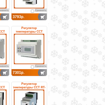
равнить
Сравнить
3793р.
Регулятор
ССТ
температуры ССТ
нный
РТ-200 электронный
равнить
Сравнить
7301р.
Регулятор
ССТ
температуры ССТ RT-
нный
200E (teploskat)
электронный