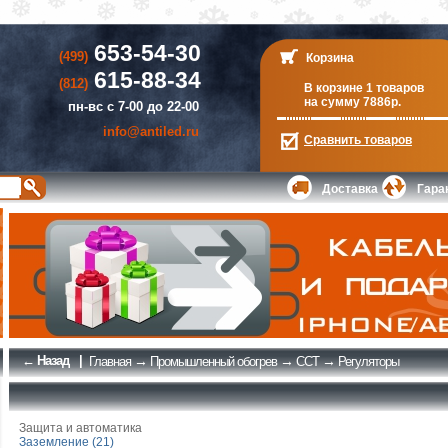
653-54-30
(499)
Корзина
615-88-34
(812)
В корзине 1 товаров
на сумму 7886р.
пн-вс с 7-00 до 22-00
info@antiled.ru
Сравнить
товаров
Доставка
Гара
← Назад
|
→
→
→
Главная
Промышленный обогрев
ССТ
Регуляторы
Защита и автоматика
Заземление (21)