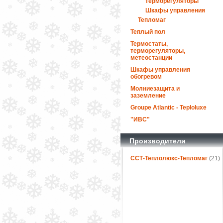
терморегуляторы
Шкафы управления
Тепломаг
Теплый пол
Термостаты,
терморегуляторы,
метеостанции
Шкафы управления
обогревом
Молниезащита и
заземление
Groupe Atlantic - Teploluxe
"ИВС"
Производители
ССТ-Теплолюкс-Тепломаг
(21)