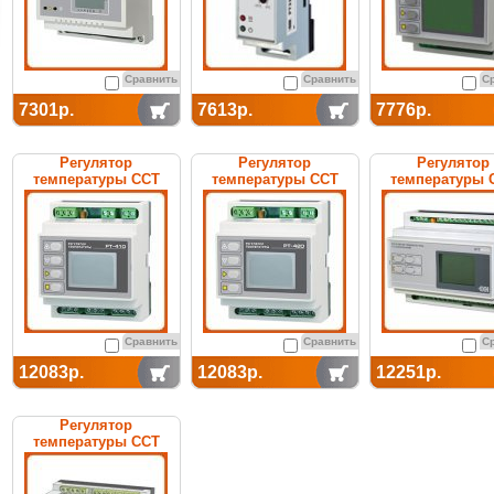
Сравнить
Сравнить
С
7301р.
7613р.
7776р.
Регулятор
Регулятор
Регулятор
температуры ССТ
температуры ССТ
температуры 
РТ-410 электронный
РТ-420 электронный
РТ-400 электро
Сравнить
Сравнить
С
12083р.
12083р.
12251р.
Регулятор
температуры ССТ
РТ-590 электронный