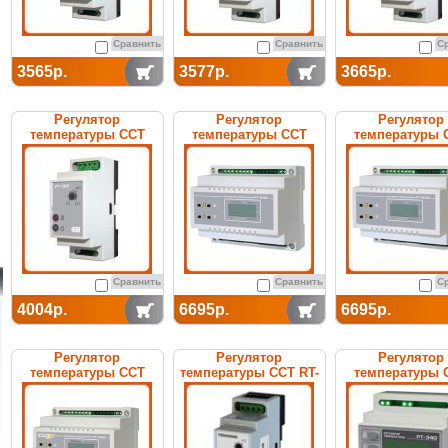
Сравнить
Сравнить
С
3565р.
3577р.
3665р.
Регулятор
Регулятор
Регулятор
температуры ССТ
температуры ССТ
температуры 
РТ-320 (с датчиком ДТ)
РТ-240 электронный
РТ-260 электро
электронный
Сравнить
Сравнить
С
4004р.
6695р.
6695р.
Регулятор
Регулятор
Регулятор
температуры ССТ
температуры ССТ RT-
температуры 
РТ-220 электронный
200E (teplodor)
РТ-340 электро
электронный