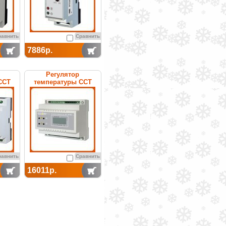
равнить
Сравнить
7886р.
Регулятор
ССТ
температуры ССТ
нный
РТ-200 (с датч.
ДТ,ДВ,ДО,БПДО)
электронный
равнить
Сравнить
16011р.