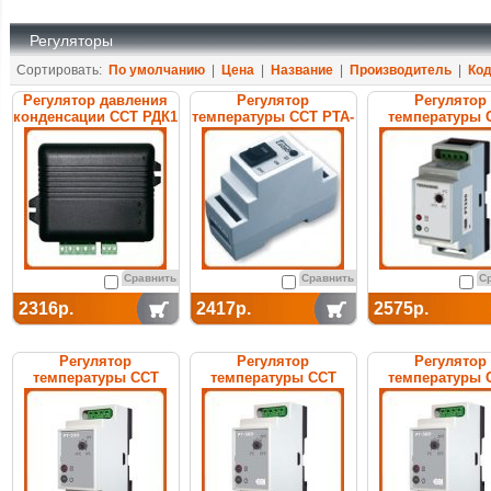
Регуляторы
Сортировать:
По умолчанию
|
Цена
|
Название
|
Производитель
|
Ко
Регулятор давления
Регулятор
Регулятор
конденсации ССТ РДК1
температуры ССТ PTA-
температуры 
100 (tstab)
РТ-007S электр
электронный
Сравнить
Сравнить
С
2316р.
2417р.
2575р.
Регулятор
Регулятор
Регулятор
температуры ССТ
температуры ССТ
температуры 
РТ-330 электронный
РТ-320 электронный
РТ-300 электро