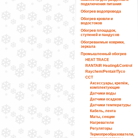
подключения питания
Обогрев водопровода
Обогрев кровли и
водостоков
Обогрев площадок,
ступеней и пандусов
Обогреваемые коврики,
зеркала
Промышленный обогрев
HEAT TRACE
RANTAIR Heating&Control
Raychem/Pentair/Tyco
ССТ
Аксессуары, крепёж,
комплектующие
Датчики воды
Датчики осадков
Датчики температуры
Кабель, лента
Маты, секции
Нагреватели
Регуляторы
Термопреобразователи,