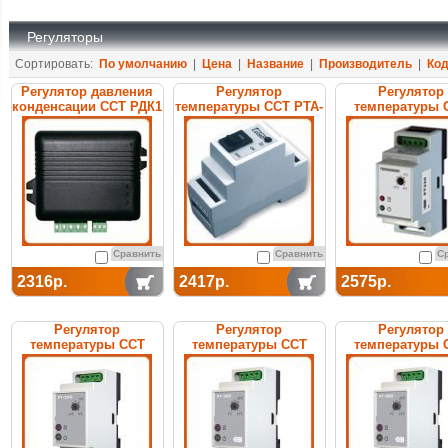
Регуляторы
Сортировать:
По умолчанию
|
Цена
|
Название
|
Производитель
|
Ко
Регулятор давления
Регулятор
Регулятор
конденсации ССТ РДК1
температуры ССТ PTA-
температуры 
100 (tstab)
РТ-007S электр
электронный
Сравнить
Сравнить
С
2316р.
2417р.
2575р.
Регулятор
Регулятор
Регулятор
температуры ССТ
температуры ССТ
температуры 
РТ-330 электронный
РТ-320 электронный
РТ-300 электро