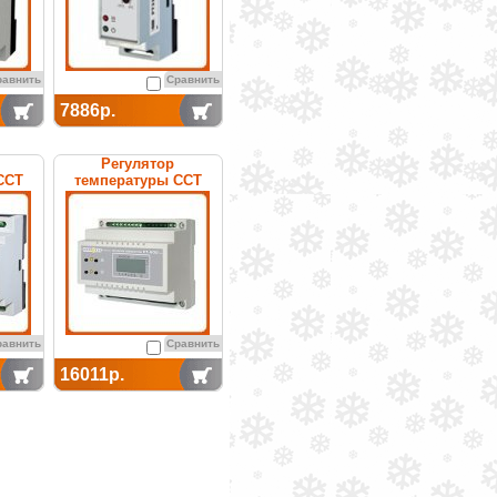
равнить
Сравнить
7886р.
Регулятор
ССТ
температуры ССТ
нный
РТ-200 (с датч.
ДТ,ДВ,ДО,БПДО)
электронный
равнить
Сравнить
16011р.