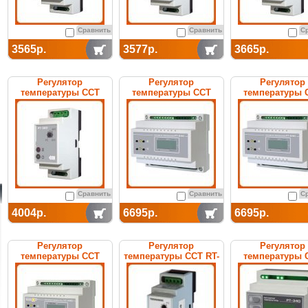
Сравнить
Сравнить
С
3565р.
3577р.
3665р.
Регулятор
Регулятор
Регулятор
температуры ССТ
температуры ССТ
температуры 
РТ-320 (с датчиком ДТ)
РТ-240 электронный
РТ-260 электро
электронный
Сравнить
Сравнить
С
4004р.
6695р.
6695р.
Регулятор
Регулятор
Регулятор
температуры ССТ
температуры ССТ RT-
температуры 
РТ-220 электронный
200E (teplodor)
РТ-340 электро
электронный