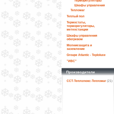
терморегуляторы
Шкафы управления
Тепломаг
Теплый пол
Термостаты,
терморегуляторы,
метеостанции
Шкафы управления
обогревом
Молниезащита и
заземление
Groupe Atlantic - Teploluxe
"ИВС"
Производители
ССТ-Теплолюкс-Тепломаг
(21)