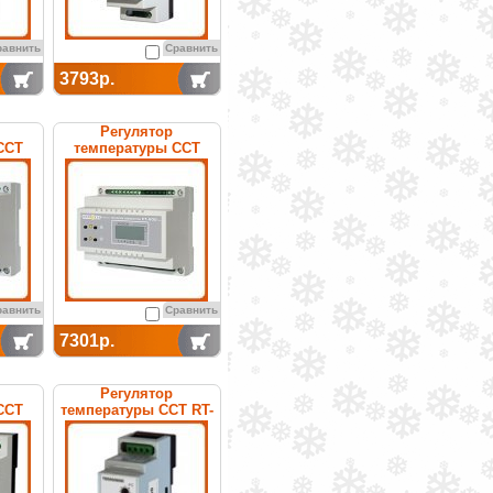
равнить
Сравнить
3793р.
Регулятор
ССТ
температуры ССТ
нный
РТ-200 электронный
равнить
Сравнить
7301р.
Регулятор
ССТ
температуры ССТ RT-
нный
200E (teploskat)
электронный