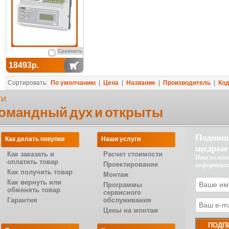
Сравнить
18493р.
Сортировать:
По умолчанию
|
Цена
|
Название
|
Производитель
|
Ко
ТИ
командный дух и открыты
Подпиш
Как делать покупки
Наши услуги
щедрые
Как заказать и
Расчет стоимости
Наш полезн
оплатить товар
Проектирование
информаци
Как получить товар
Монтаж
Как вернуть или
Программы
обменять товар
сервисного
Гарантия
обслуживания
Цены на монтаж