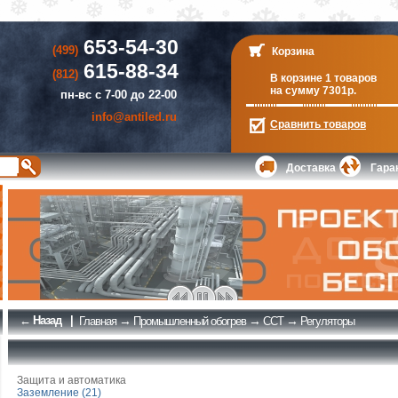
653-54-30
(499)
Корзина
615-88-34
(812)
В корзине 1 товаров
на сумму 7301р.
пн-вс с 7-00 до 22-00
info@antiled.ru
Сравнить
товаров
Доставка
Гара
← Назад
|
→
→
→
Главная
Промышленный обогрев
ССТ
Регуляторы
Защита и автоматика
Заземление (21)