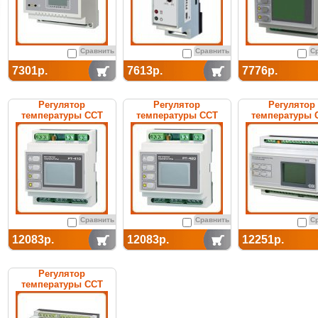
Сравнить
Сравнить
С
7301р.
7613р.
7776р.
Регулятор
Регулятор
Регулятор
температуры ССТ
температуры ССТ
температуры 
РТ-410 электронный
РТ-420 электронный
РТ-400 электро
Сравнить
Сравнить
С
12083р.
12083р.
12251р.
Регулятор
температуры ССТ
РТ-590 электронный