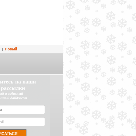
д
|
Новый
итесь на наши
 рассылки
ый и забавный
онный дайджест