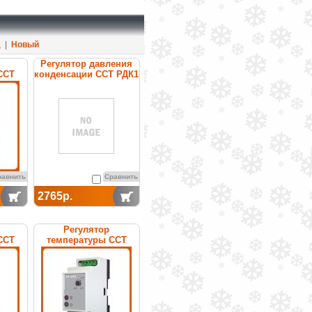
д
|
Новый
Регулятор давления
ССТ
конденсации ССТ РДК1
онный
с датчиком
температуры ДТ
(комплект)
равнить
Сравнить
2765р.
Регулятор
ССТ
температуры ССТ
нный
РТ-330 (с датчиком ДТ)
электронный