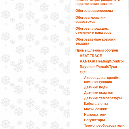
подключения питания
Обогрев водопровода
Обогрев кровли и
водостоков
Обогрев площадок,
ступеней и пандусов
Обогреваемые коврики,
зеркала
Промышленный обогрев
HEAT TRACE
RANTAIR Heating&Control
Raychem/Pentair/Tyco
ССТ
Аксессуары, крепёж,
комплектующие
Датчики воды
Датчики осадков
Датчики температуры
Кабель, лента
Маты, секции
Нагреватели
Регуляторы
Термопреобразователи,