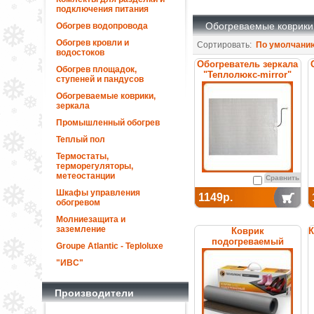
подключения питания
Обогреваемые коврики,
Обогрев водопровода
Обогрев кровли и
Сортировать:
По умолчани
водостоков
Обогреватель зеркала
Обогрев площадок,
"Теплолюкс-mirror"
ступеней и пандусов
50х42
Обогреваемые коврики,
зеркала
Промышленный обогрев
Теплый пол
Термостаты,
терморегуляторы,
метеостанции
Сравнить
Шкафы управления
1149р.
обогревом
Молниезащита и
заземление
Коврик
К
подогреваемый
Groupe Atlantic - Teploluxe
"Теплолюкс-carpet"
80х50 серый
"ИВС"
Производители