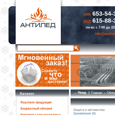
653-54-
(499)
615-88-
(812)
пн-вс с 7-00 до 22
info@antiled
← Назад
|
→
Главная
Обогр
Каталог
Raychem продукция
Бюджетный обогрев
Защита и автоматика
Заземление (8)
Комлекты для разделки и