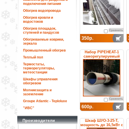
подключения питания
Обогрев водопровода
Обогрев кровли и
водостоков
Обогрев площадок,
Сравнить
ступеней и пандусов
350р.
Обогреваемые коврики,
зеркала
Промышленный обогрев
Набор PIPEHEAT-1
саморегулируемый
Теплый пол
для обогрева
Термостаты,
пластиковых труб
терморегуляторы,
метеостанции
Шкафы управления
обогревом
Молниезащита и
заземление
Сравнить
Groupe Atlantic - Teploluxe
600р.
"ИВС"
Производители
Шкаф ШУО-3-25-T,
мощность до 16,5кВт с