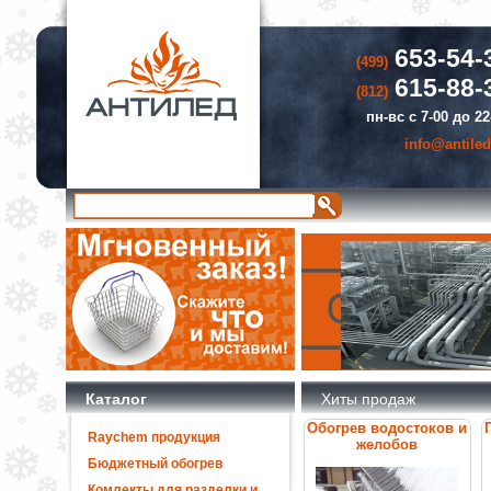
653-54-
(499)
615-88-
(812)
пн-вс с 7-00 до 22
info@antiled
Каталог
Хиты продаж
Обогрев водостоков и
Raychem продукция
желобов
Бюджетный обогрев
Комлекты для разделки и