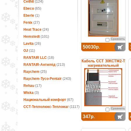
термостатом
Ceilhit
(124)
Ebeco
(65)
Eberle
(1)
Fenix
(27)
Heat Trace
(24)
Hemstedt
(101)
Сравнить
Lavita
(26)
50030р.
OJ
(11)
RANTAIR LLC
(18)
Кабель ССТ 30КСТМ2-Т
RANTAIR-Антилёд
(213)
нагревательный
саморегулирующийся
Raychem
(25)
Raychem-Tyco-Pentair
(243)
Rehau
(17)
Wiska
(3)
Национальный комфорт
(67)
ССТ-Теплолюкс-Тепломаг
(1117)
Сравнить
347р.