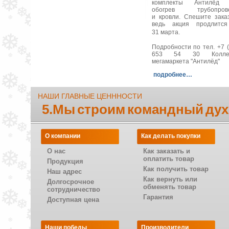
комплекты Антилёд 
обогрев трубопрово
и кровли. Спешите заказ
ведь акция продлитс
31 марта.
Подробности по тел. +7 (
653 54 30 Коллек
мегамаркета "Антилёд"
подробнее…
НАШИ ГЛАВНЫЕ ЦЕНННОСТИ
5.Мы строим командный дух
О компании
Как делать покупки
О нас
Как заказать и
оплатить товар
Продукция
Как получить товар
Наш адрес
Как вернуть или
Долгосрочное
обменять товар
сотрудничество
Гарантия
Доступная цена
Наши победы
Производители