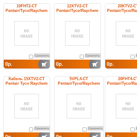
10FHT2-CT
12XTV2-CT
20KTV2-C
Pentair/Tyco/Raychem
Pentair/Tyco/Raychem
Pentair/Tyco/R
греющий кабель
cаморегулируемый
cаморегулир
постоянной мощности
греющий кабель
греющий ка
Сравнить
Сравнить
0р.
0р.
0р.
Кабель 15XTV2-CT
5VPL4-CT
20FHT4-C
Pentair Tyco Raychem
Pentair/Tyco/Raychem
Pentair/Tyco/R
cамоограничивающийся
греющий ка
греющий кабель
постоянной мо
Сравнить
Сравнить
0р.
0р.
0р.