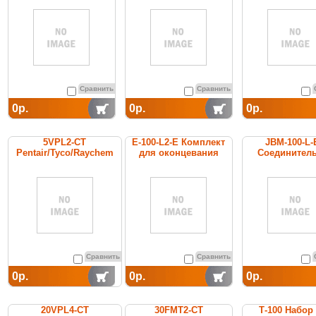
греющий кабель
Сравнить
Сравнить
0р.
0р.
0р.
5VPL2-CT
E-100-L2-E Комплект
JBM-100-L-
Pentair/Tyco/Raychem
для оконцевания
Соединител
cамоограничивающийся
коробка
греющий кабель
Сравнить
Сравнить
0р.
0р.
0р.
20VPL4-CT
30FMT2-CT
Т-100 Набор