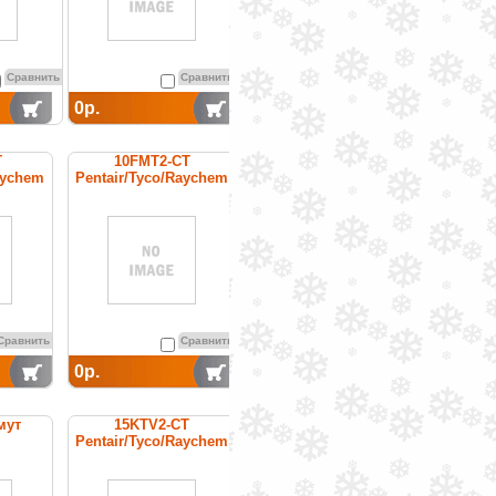
Сравнить
Сравнить
0р.
T
10FMT2-CT
aychem
Pentair/Tyco/Raychem
уемый
греющий кабель
бель
постоянной мощности
Сравнить
Сравнить
0р.
мут
15KTV2-CT
Pentair/Tyco/Raychem
cаморегулируемый
греющий кабель