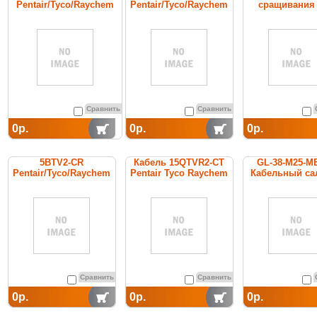
Pentair/Tyco/Raychem
Pentair/Tyco/Raychem
сращивания
cамоограничивающийся
греющий кабель
изоляцие
греющий кабель
постоянной мощности
Сравнить
Сравнить
0р.
0р.
0р.
5BTV2-CR
Кабель 15QTVR2-CT
GL-38-M25-M
Pentair/Tyco/Raychem
Pentair Tyco Raychem
Кабельный са
cаморегулируемый
греющий кабель
Сравнить
Сравнить
0р.
0р.
0р.