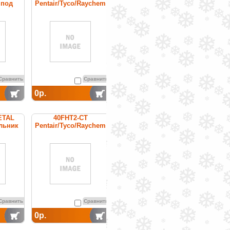
 под
Pentair/Tyco/Raychem
й
cаморегулируемый
греющий кабель
Сравнить
Сравнить
0р.
ETAL
40FHT2-CT
льник
Pentair/Tyco/Raychem
греющий кабель
постоянной мощности
Сравнить
Сравнить
0р.