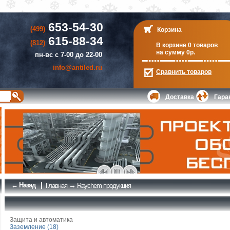
653-54-30
(499)
Корзина
615-88-34
(812)
В корзине 0 товаров
на сумму 0р.
пн-вс с 7-00 до 22-00
info@antiled.ru
Сравнить
товаров
Доставка
Гара
← Назад
|
→
Главная
Raychem продукция
Защита и автоматика
Заземление (18)