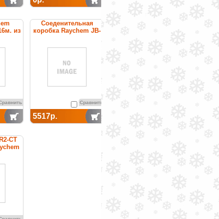
hem
Соеденительная
16м. из
коробка Raychem JB-
кна
82
Сравнить
Сравнить
5517р.
R2-CT
aychem
Сравнить