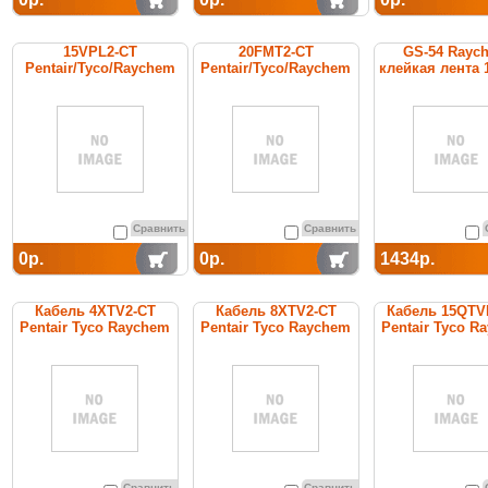
15VPL2-CT
20FMT2-CT
GS-54 Rayc
Pentair/Tyco/Raychem
Pentair/Tyco/Raychem
клейкая лента 
cамоограничивающийся
греющий кабель
стекловоло
греющий кабель
постоянной мощности
Сравнить
Сравнить
0р.
0р.
1434р.
Кабель 4XTV2-CT
Кабель 8XTV2-CT
Кабель 15QTV
Pentair Tyco Raychem
Pentair Tyco Raychem
Pentair Tyco R
Сравнить
Сравнить