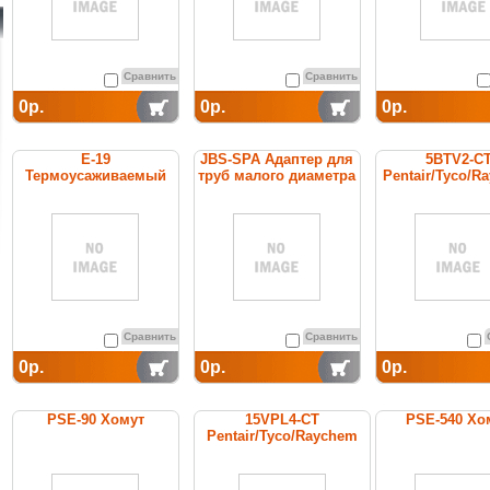
Сравнить
Сравнить
0р.
0р.
0р.
E-19
JBS-SPA Адаптер для
5BTV2-C
Термоусаживаемый
труб малого диаметра
Pentair/Tyco/R
комплект для
cаморегулир
оконцевания
греющий ка
Сравнить
Сравнить
0р.
0р.
0р.
PSE-90 Хомут
15VPL4-CT
PSE-540 Хо
Pentair/Tyco/Raychem
cамоограничивающийся
греющий кабель