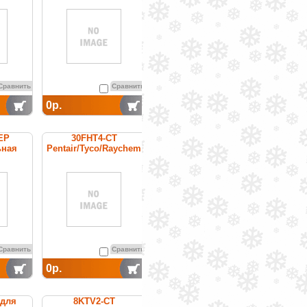
постоянной мощности
Сравнить
Сравнить
0р.
EP
30FHT4-CT
ьная
Pentair/Tyco/Raychem
греющий кабель
постоянной мощности
Сравнить
Сравнить
0р.
 для
8KTV2-CT