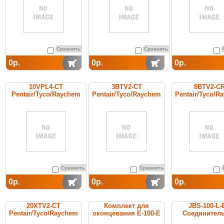
Сравнить
Сравнить
0р.
0р.
0р.
10VPL4-CT
3BTV2-CT
8BTV2-C
Pentair/Tyco/Raychem
Pentair/Tyco/Raychem
Pentair/Tyco/R
cамоограничивающийся
cаморегулируемый
cаморегулир
греющий кабель
греющий кабель
греющий ка
Сравнить
Сравнить
0р.
0р.
0р.
20XTV2-CT
Комплект для
JBS-100-L-
Pentair/Tyco/Raychem
оконцевания E-100-E
Соединител
cаморегулируемый
коробка