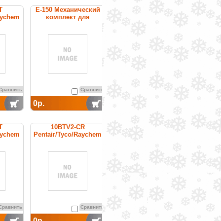
T
E-150 Механический
aychem
комплект для
уемый
оконцевания
бель
Сравнить
Сравнить
0р.
T
10BTV2-CR
aychem
Pentair/Tyco/Raychem
бель
cаморегулируемый
щности
греющий кабель
Сравнить
Сравнить
0р.