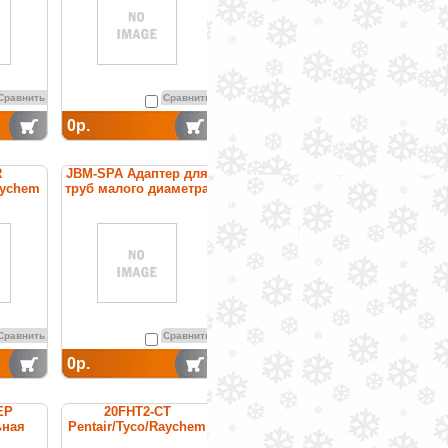
Сравнить
Сравнить
0р.
R
JBM-SPA Адаптер для
aychem
труб малого диаметра
уемый
бель
Сравнить
Сравнить
0р.
EP
20FHT2-CT
ьная
Pentair/Tyco/Raychem
греющий кабель