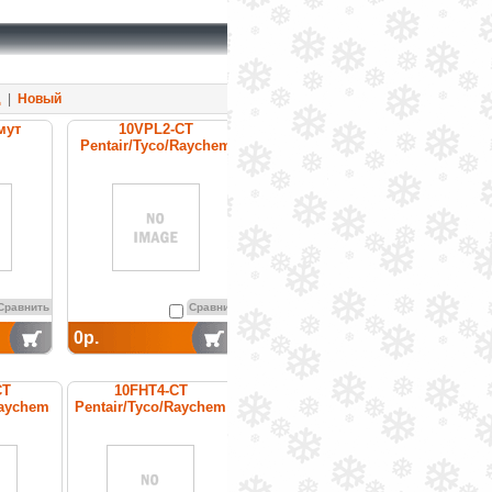
д
|
Новый
мут
10VPL2-CT
Pentair/Tyco/Raychem
cамоограничивающийся
греющий кабель
Сравнить
Сравнить
0р.
CT
10FHT4-CT
Raychem
Pentair/Tyco/Raychem
ающийся
греющий кабель
бель
постоянной мощности