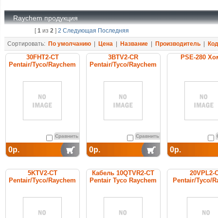
Raychem продукция
[
1
из
2
]
2
Следующая
Последняя
Сортировать:
По умолчанию
|
Цена
|
Название
|
Производитель
|
Ко
30FHT2-CT
3BTV2-CR
PSE-280 Хо
Pentair/Tyco/Raychem
Pentair/Tyco/Raychem
греющий кабель
cаморегулируемый
постоянной мощности
греющий кабель
Сравнить
Сравнить
0р.
0р.
0р.
5KTV2-CT
Кабель 10QTVR2-CT
20VPL2-
Pentair/Tyco/Raychem
Pentair Tyco Raychem
Pentair/Tyco/
cаморегулируемый
cамоограничив
греющий кабель
греющий ка