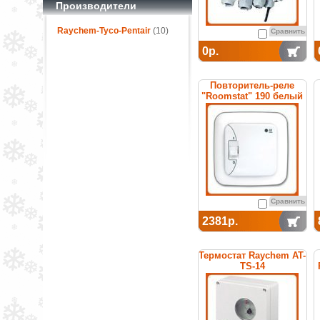
Производители
Raychem-Tyco-Pentair
(10)
Сравнить
0р.
Повторитель-реле
"Roomstat" 190 белый
(SI)
Сравнить
2381р.
Термостат Raychem AT-
TS-14