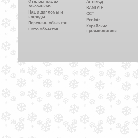
Отзывы наших
Антилёд
заказчиков
RANTAIR
Наши дипломы и
CCT
награды
Pentair
Перечень объектов
Корейские
Фото объектов
производители