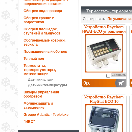
подключения питания
Термостаты, терморег
Обогрев водопровода
Обогрев кровли и
Сортировать:
По умолчани
водостоков
Устройство Raychem
Обогрев площадок,
HWAT-ECO управления
ступеней и пандусов
программируемое
Обогреваемые коврики,
зеркала
Промышленный обогрев
Теплый пол
Термостаты,
терморегуляторы,
метеостанции
Сравнить
Датчики влаги
0р.
Датчики температуры
Шкафы управления
обогревом
Устройство Raychem
RayStat-ECO-10
Молниезащита и
управления
заземление
Groupe Atlantic - Teploluxe
"ИВС"