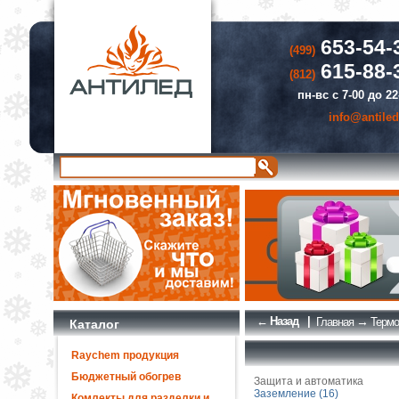
653-54-
(499)
615-88-
(812)
пн-вс с 7-00 до 22
info@antiled
← Назад
|
→
Главная
Термо
Каталог
Raychem продукция
Бюджетный обогрев
Защита и автоматика
Заземление (16)
Комлекты для разделки и