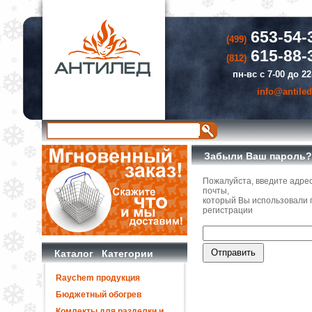
653-54-
(499)
615-88-
(812)
пн-вс с 7-00 до 22
info@antiled
Забыли Ваш пароль?
Пожалуйста, введите адре
почты,
который Вы использовали 
регистрации
Каталог Категории
Raychem продукция
Бюджетный обогрев
Комлекты для разделки и