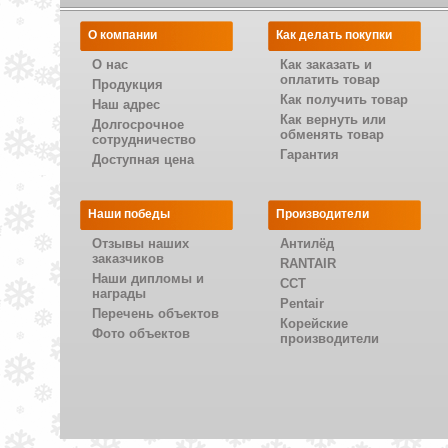
О компании
Как делать покупки
О нас
Как заказать и
оплатить товар
Продукция
Как получить товар
Наш адрес
Как вернуть или
Долгосрочное
обменять товар
сотрудничество
Гарантия
Доступная цена
Наши победы
Производители
Отзывы наших
Антилёд
заказчиков
RANTAIR
Наши дипломы и
CCT
награды
Pentair
Перечень объектов
Корейские
Фото объектов
производители