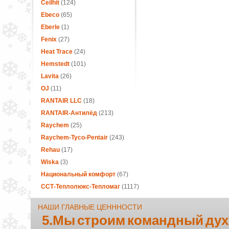
Ceilhit
(124)
Ebeco
(65)
Eberle
(1)
Fenix
(27)
Heat Trace
(24)
Hemstedt
(101)
Lavita
(26)
OJ
(11)
RANTAIR LLC
(18)
RANTAIR-Антилёд
(213)
Raychem
(25)
Raychem-Tyco-Pentair
(243)
Rehau
(17)
Wiska
(3)
Национальный комфорт
(67)
ССТ-Теплолюкс-Тепломаг
(1117)
НАШИ ГЛАВНЫЕ ЦЕНННОСТИ
5.Мы строим командный дух