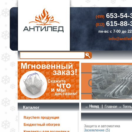
653-54-
(499)
615-88-
(812)
пн-вс с 7-00 до 22
info@antiled
← Назад
|
→
Главная
Теплы
Каталог
Raychem продукция
Бюджетный обогрев
Защита и автоматика
Заземление (5)
Комлекты для разделки и