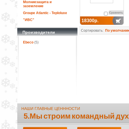
Молниезащита и
заземление
Groupe Atlantic - Teploluxe
Сравнить
"ИВС"
18300р.
Сортировать:
По умолчани
Производители
Ebeco
(5)
НАШИ ГЛАВНЫЕ ЦЕНННОСТИ
5.Мы строим командный дух