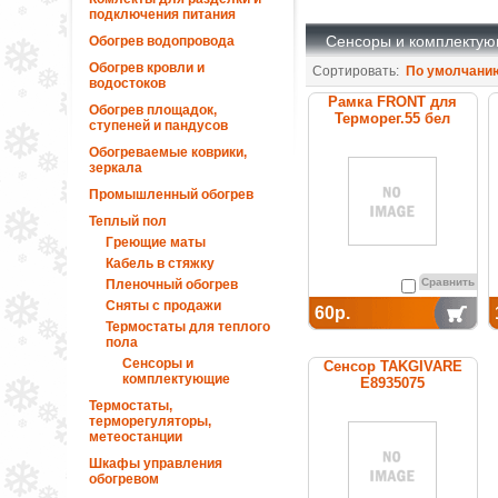
подключения питания
Сенсоры и комплекту
Обогрев водопровода
Обогрев кровли и
Сортировать:
По умолчани
водостоков
Рамка FRONT для
Обогрев площадок,
Терморег.55 бел
ступеней и пандусов
Обогреваемые коврики,
зеркала
Промышленный обогрев
Теплый пол
Греющие маты
Кабель в стяжку
Сравнить
Пленочный обогрев
Сняты с продажи
60р.
Термостаты для теплого
пола
Сенсоры и
Сенсор TAKGIVARE
комплектующие
E8935075
Термостаты,
терморегуляторы,
метеостанции
Шкафы управления
обогревом