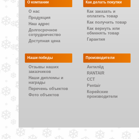
О компании
Как делать покупки
О нас
Как заказать и
оплатить товар
Продукция
Как получить товар
Наш адрес
Как вернуть или
Долгосрочное
обменять товар
сотрудничество
Гарантия
Доступная цена
Наши победы
Производители
Отзывы наших
Антилёд
заказчиков
RANTAIR
Наши дипломы и
CCT
награды
Pentair
Перечень объектов
Корейские
Фото объектов
производители