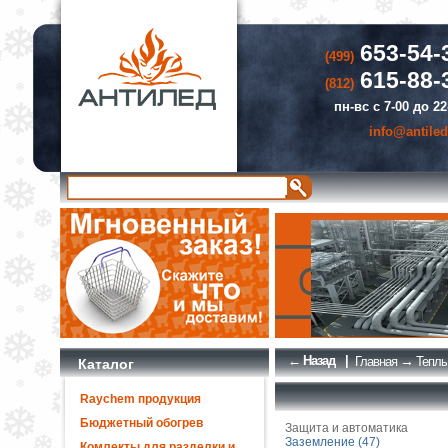
653-54-
(499)
615-88-
(812)
пн-вс с 7-00 до 22
info@antiled
← Назад
|
→
Главная
Теплы
Каталог
Raychem продукция
Бюджетный обогрев
Защита и автоматика
Заземление (47)
Комлекты для разделки и