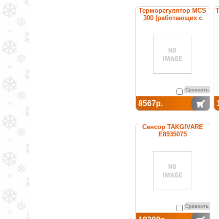
Терморегулятор MCS
300 (работающих с
операционными
системами Android и
WindowsPhone)
Сравнить
8567р.
Сенсор TAKGIVARE
E8935075
Сравнить