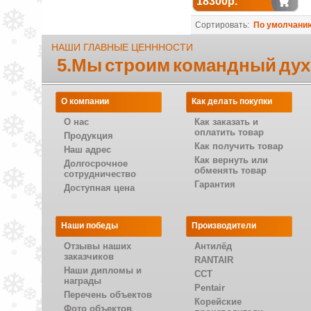
18300р.
Сортировать:
По умолчани
НАШИ ГЛАВНЫЕ ЦЕНННОСТИ
5.Мы строим командный дух
О компании
Как делать покупки
О нас
Как заказать и
оплатить товар
Продукция
Как получить товар
Наш адрес
Как вернуть или
Долгосрочное
обменять товар
сотрудничество
Гарантия
Доступная цена
Наши победы
Производители
Отзывы наших
Антилёд
заказчиков
RANTAIR
Наши дипломы и
CCT
награды
Pentair
Перечень объектов
Корейские
Фото объектов