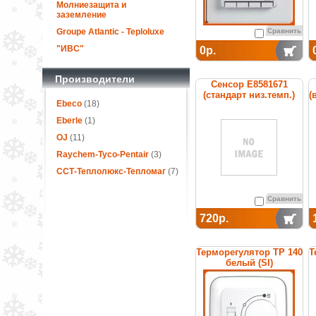
Молниезащита и
заземление
Groupe Atlantic - Teploluxe
Сравнить
"ИВС"
0р.
Производители
Сенсор E8581671
(стандарт низ.темп.)
(
Ebeco
(18)
Eberle
(1)
OJ
(11)
Raychem-Tyco-Pentair
(3)
ССТ-Теплолюкс-Тепломаг
(7)
Сравнить
720р.
Терморегулятор ТР 140
Т
белый (SI)