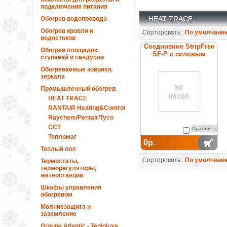
подключения питания
HEAT TRACE
Обогрев водопровода
Обогрев кровли и
Сортировать:
По умолчани
водостоков
Соединение StripFree
Обогрев площадок,
SF-P с силовым
ступеней и пандусов
кабелем
Обогреваемые коврики,
зеркала
Промышленный обогрев
HEAT TRACE
RANTAIR Heating&Control
Raychem/Pentair/Tyco
ССТ
Сравнить
Тепломаг
0р.
Теплый пол
Сортировать:
По умолчани
Термостаты,
терморегуляторы,
метеостанции
Шкафы управления
обогревом
Молниезащита и
заземление
Groupe Atlantic - Teploluxe