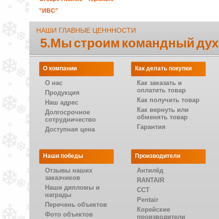
"ИВС"
НАШИ ГЛАВНЫЕ ЦЕНННОСТИ
5.Мы строим командный дух
О компании
Как делать покупки
О нас
Как заказать и
оплатить товар
Продукция
Как получить товар
Наш адрес
Как вернуть или
Долгосрочное
обменять товар
сотрудничество
Гарантия
Доступная цена
Наши победы
Производители
Отзывы наших
Антилёд
заказчиков
RANTAIR
Наши дипломы и
CCT
награды
Pentair
Перечень объектов
Корейские
Фото объектов
производители