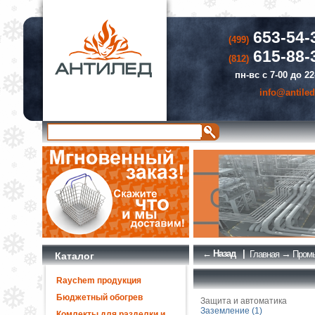
653-54-
(499)
615-88-
(812)
пн-вс с 7-00 до 22
info@antiled
← Назад
|
→
Главная
Промы
Каталог
Raychem продукция
Бюджетный обогрев
Защита и автоматика
Заземление (1)
Комлекты для разделки и