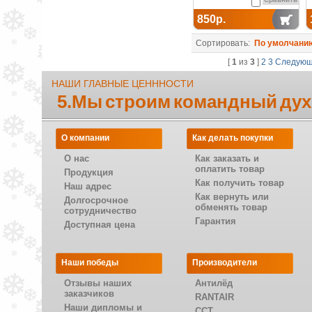
850р.
Сортировать:
По умолчани
[
1
из
3
]
2
3
Следую
НАШИ ГЛАВНЫЕ ЦЕНННОСТИ
5.Мы строим командный дух
О компании
Как делать покупки
О нас
Как заказать и
оплатить товар
Продукция
Как получить товар
Наш адрес
Как вернуть или
Долгосрочное
обменять товар
сотрудничество
Гарантия
Доступная цена
Наши победы
Производители
Отзывы наших
Антилёд
заказчиков
RANTAIR
Наши дипломы и
CCT