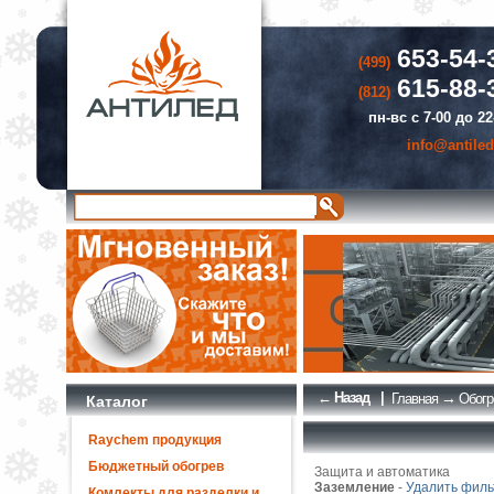
653-54-
(499)
615-88-
(812)
пн-вс с 7-00 до 22
info@antiled
← Назад
|
→
Главная
Обогр
Каталог
Raychem продукция
Бюджетный обогрев
Защита и автоматика
Заземление
-
Удалить филь
Комлекты для разделки и