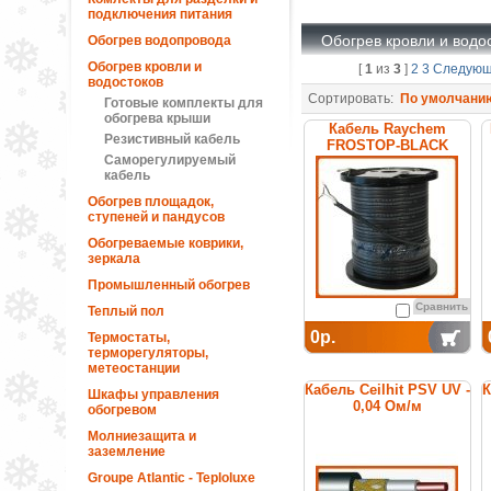
подключения питания
Обогрев кровли и водо
Обогрев водопровода
Обогрев кровли и
[
1
из
3
]
2
3
Следую
водостоков
Сортировать:
По умолчани
Готовые комплекты для
обогрева крыши
Кабель Raychem
Резистивный кабель
FROSTOP-BLACK
Саморегулируемый
саморегулирующийся
кабель
греющий
Обогрев площадок,
ступеней и пандусов
Обогреваемые коврики,
зеркала
Промышленный обогрев
Сравнить
Теплый пол
0р.
Термостаты,
терморегуляторы,
метеостанции
Кабель Ceilhit PSV UV -
К
Шкафы управления
0,04 Ом/м
обогревом
Молниезащита и
заземление
Groupe Atlantic - Teploluxe