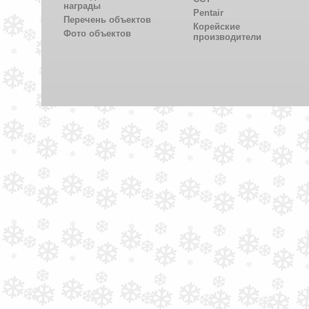
награды
Pentair
Перечень объектов
Корейские
Фото объектов
производители