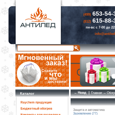
653-54-
(499)
615-88-
(812)
пн-вс с 7-00 до 22
info@antiled
← Назад
|
→
Главная
Обогр
Каталог
Raychem продукция
Бюджетный обогрев
Защита и автоматика
Заземление (77)
Комлекты для разделки и