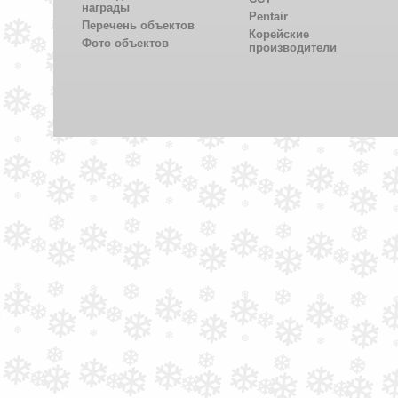
награды
Pentair
Перечень объектов
Корейские
Фото объектов
производители