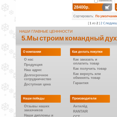
28400р.
Сортировать:
По умолчани
[
1
из
2
]
2
Следую
НАШИ ГЛАВНЫЕ ЦЕНННОСТИ
5.Мы строим командный дух
О компании
Как делать покупки
О нас
Как заказать и
оплатить товар
Продукция
Как получить товар
Наш адрес
Как вернуть или
Долгосрочное
обменять товар
сотрудничество
Гарантия
Доступная цена
Наши победы
Производители
Отзывы наших
Антилёд
заказчиков
RANTAIR
Наши дипломы и
CCT