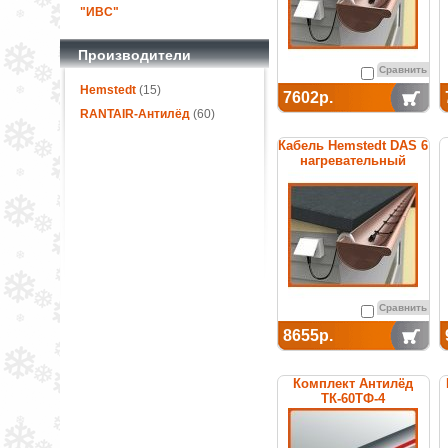
"ИВС"
Производители
Сравнить
Hemstedt
(15)
7602р.
RANTAIR-Антилёд
(60)
Кабель Hemstedt DAS 6
нагревательный
Сравнить
8655р.
Комплект Антилёд
ТК-60ТФ-4