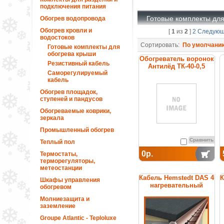
подключения питания
Готовые комплекты дл
Обогрев водопровода
Обогрев кровли и
[
1
из
2
]
2
Следую
водостоков
Сортировать:
По умолчани
Готовые комплекты для
обогрева крыши
Обогреватель воронок
Резистивный кабель
Антилёд ТК-40-0,5
Саморегулируемый
кабель
Обогрев площадок,
ступеней и пандусов
Обогреваемые коврики,
зеркала
Промышленный обогрев
Сравнить
Теплый пол
0р.
Термостаты,
терморегуляторы,
метеостанции
Кабель Hemstedt DAS 4
К
Шкафы управления
нагревательный
обогревом
Молниезащита и
заземление
Groupe Atlantic - Teploluxe