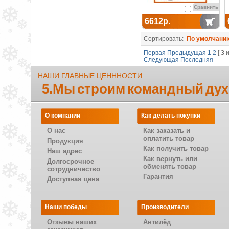
Сравнить
6612р.
Сортировать:
По умолчани
Первая
Предыдущая
1
2
[
3
и
Следующая
Последняя
НАШИ ГЛАВНЫЕ ЦЕНННОСТИ
5.Мы строим командный дух
О компании
Как делать покупки
О нас
Как заказать и
оплатить товар
Продукция
Как получить товар
Наш адрес
Как вернуть или
Долгосрочное
обменять товар
сотрудничество
Гарантия
Доступная цена
Наши победы
Производители
Отзывы наших
Антилёд