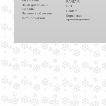
заказчиков
RANTAIR
Наши дипломы и
CCT
награды
Pentair
Перечень объектов
Корейские
Фото объектов
производители