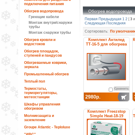
подключения питания
Обогрев водопровода
Обогрев водопровода
Греющие кабели
Первая
Предыдущая
1
2
[
3
и
Монтаж внутри/снаружи
Следующая
Последняя
трубы
Сортировать:
По умолчани
Монтаж снаружи трубы
Комплект Антилед
К
Обогрев кровли и
водостоков
ТТ-16-5 для обогрева
труб
Обогрев площадок,
ступеней и пандусов
Обогреваемые коврики,
зеркала
Промышленный обогрев
Теплый пол
Термостаты,
Сравнить
терморегуляторы,
2980р.
метеостанции
Шкафы управления
обогревом
Комплект Freezstop
Молниезащита и
Simple Heat-18-19
Т
заземление
Groupe Atlantic - Teploluxe
"ИВС"