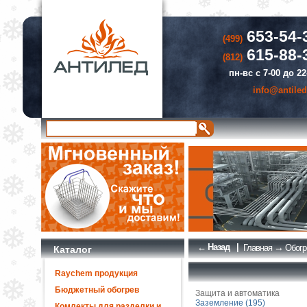
653-54-
(499)
615-88-
(812)
пн-вс с 7-00 до 22
info@antiled
← Назад
|
→
Главная
Обогр
Каталог
Raychem продукция
Бюджетный обогрев
Защита и автоматика
Заземление (195)
Комлекты для разделки и