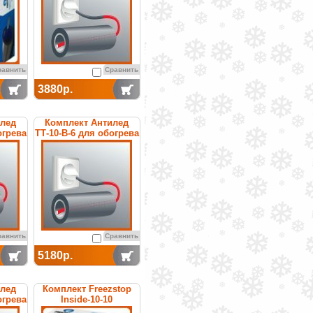
равнить
Сравнить
3880р.
илед
Комплект Антилед
огрева
ТТ-10-В-6 для обогрева
труб
равнить
Сравнить
5180р.
илед
Комплект Freezstop
огрева
Inside-10-10