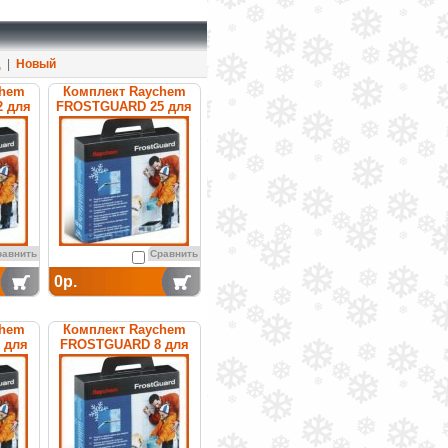
д
|
Новый
chem
Комплект Raychem
 для
FROSTGUARD 25 для
уб
обогрева труб
равнить
Сравнить
0р.
chem
Комплект Raychem
 для
FROSTGUARD 8 для
уб
обогрева труб