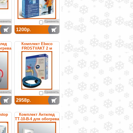
равнить
Сравнить
1200р.
илед
Комплект Ebeco
огрева
FROSTVAKT 2 м
равнить
Сравнить
2958р.
stop
Комплект Антилед
ТТ-10-В-4 для обогрева
труб