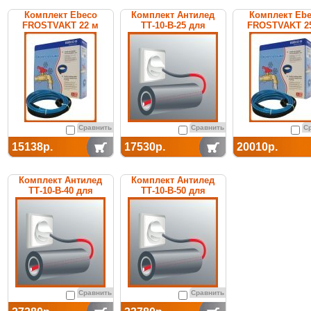
Комплект Ebeco
Комплект Антилед
Комплект Eb
FROSTVAKT 22 м
ТТ-10-В-25 для
FROSTVAKT 2
обогрева труб
Сравнить
Сравнить
С
15138р.
17530р.
20010р.
Комплект Антилед
Комплект Антилед
ТТ-10-В-40 для
ТТ-10-В-50 для
обогрева труб
обогрева труб
Сравнить
Сравнить