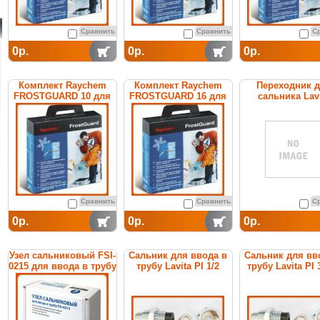
Сравнить
Сравнить
С
0р.
0р.
0р.
Комплект Raychem
Комплект Raychem
Переходник 
FROSTGUARD 10 для
FROSTGUARD 16 для
сальника Lav
обогрева труб
обогрева труб
3/4"x1/2" BM
Сравнить
Сравнить
С
0р.
0р.
0р.
Узел сальниковый FSI-
Сальник для ввода в
Сальник для вв
0215 для ввода в трубу
трубу Lavita PI 1/2
трубу Lavita PI 