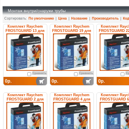
Монтаж внутри/снаружи трубы
Сортировать:
По умолчанию
|
Цена
|
Название
|
Производитель
|
Ко
Комплект Raychem
Комплект Raychem
Комплект Ray
FROSTGUARD 13 для
FROSTGUARD 19 для
FROSTGUARD 22
обогрева труб
обогрева труб
обогрева тр
Сравнить
Сравнить
С
0р.
0р.
0р.
Комплект Raychem
Комплект Raychem
Комплект Ray
FROSTGUARD 2 для
FROSTGUARD 4 для
FROSTGUARD 6
обогрева труб
обогрева труб
обогрева тр