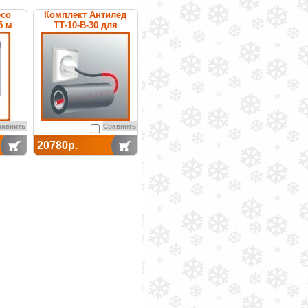
eco
Комплект Антилед
5 м
ТТ-10-В-30 для
обогрева труб
равнить
Сравнить
20780р.