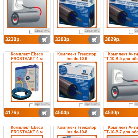
Сравнить
Сравнить
С
3230р.
3303р.
3829р.
Комплект Ebeco
Комплект Freezstop
Комплект Ант
FROSTVAKT 4 м
Inside-10-6
ТТ-10-В-5 для об
труб
Сравнить
Сравнить
С
4176р.
4504р.
4530р.
Комплект Ebeco
Комплект Freezstop
Комплект Ант
FROSTVAKT 6 м
Inside-10-8
ТТ-10-В-7 для об
труб