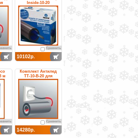
ля
Inside-10-20
уб
равнить
Сравнить
10102р.
eco
Комплект Антилед
8 м
ТТ-10-В-20 для
обогрева труб
равнить
Сравнить
14280р.