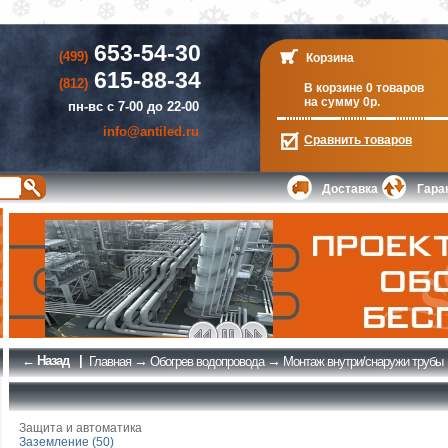
653-54-30
(499)
Корзина
615-88-34
(812)
В корзине 0 товаров
на сумму 0р.
пн-вс с 7-00 до 22-00
info@antiled.ru
Сравнить
товаров
Доставка
Гара
← Назад
|
→
→
Главная
Обогрев водопровода
Монтаж внутри/снаружи трубы
Защита и автоматика
Заземление (50)