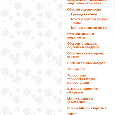
подключения питания
Обогрев водопровода
Греющие кабели
Монтаж внутри/снаружи
трубы
Монтаж снаружи трубы
Обогрев кровли и
водостоков
Обогрев площадок,
ступеней и пандусов
Обогреваемые коврики,
зеркала
Промышленный обогрев
Теплый пол
Термостаты,
терморегуляторы,
метеостанции
Шкафы управления
обогревом
Молниезащита и
заземление
Groupe Atlantic - Teploluxe
"ИВС"