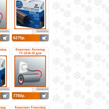
равнить
Сравнить
6275р.
stop
Комплект Антилед
ТТ-10-В-10 для
обогрева труб
равнить
Сравнить
7780р.
илед
Комплект Freezstop