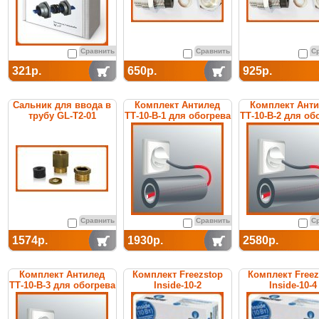
Сравнить
Сравнить
С
321р.
650р.
925р.
Сальник для ввода в
Комплект Антилед
Комплект Ант
трубу GL-T2-01
ТТ-10-В-1 для обогрева
ТТ-10-В-2 для об
труб
труб
Сравнить
Сравнить
С
1574р.
1930р.
2580р.
Комплект Антилед
Комплект Freezstop
Комплект Freez
ТТ-10-В-3 для обогрева
Inside-10-2
Inside-10-4
труб