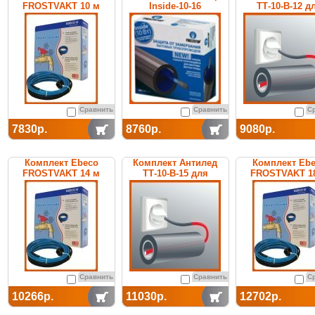
FROSTVAKT 10 м
Inside-10-16
ТТ-10-В-12 д
обогрева тр
Сравнить
Сравнить
С
7830р.
8760р.
9080р.
Комплект Ebeco
Комплект Антилед
Комплект Eb
FROSTVAKT 14 м
ТТ-10-В-15 для
FROSTVAKT 1
обогрева труб
Сравнить
Сравнить
С
10266р.
11030р.
12702р.