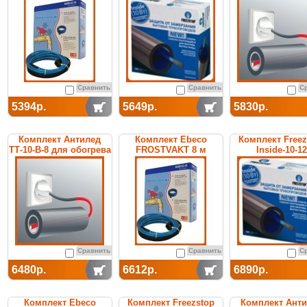
Сравнить
Сравнить
С
5394р.
5649р.
5830р.
Комплект Антилед
Комплект Ebeco
Комплект Freez
ТТ-10-В-8 для обогрева
FROSTVAKT 8 м
Inside-10-12
труб
Сравнить
Сравнить
С
6480р.
6612р.
6890р.
Комплект Ebeco
Комплект Freezstop
Комплект Ант