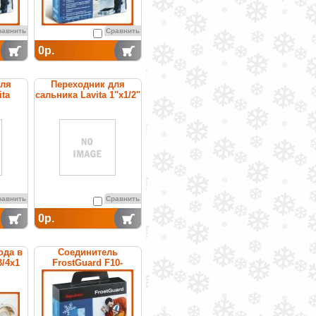
равнить
Сравнить
0р.
для
Переходник для
ita
сальника Lavita 1"x1/2"
F
BMF
равнить
Сравнить
0р.
ода в
Соединитель
3/4x1
FrostGuard F10-
водонепроницаемый