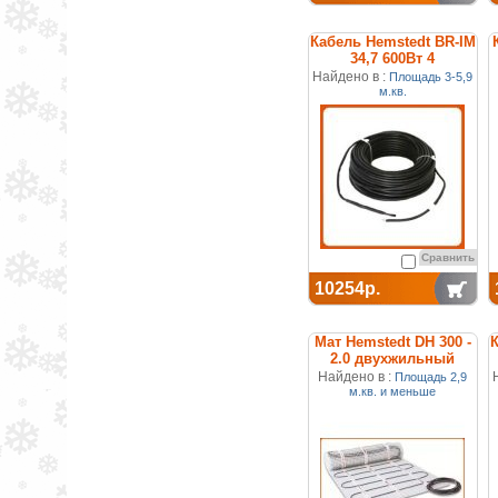
Кабель Hemstedt BR-IM
34,7 600Вт 4
м.кв.двухжильный
Найдено в :
Площадь 3-5,9
м.кв.
Сравнить
10254р.
Мат Hemstedt DH 300 -
К
2.0 двухжильный
нагревательный
Найдено в :
Площадь 2,9
м.кв. и меньше