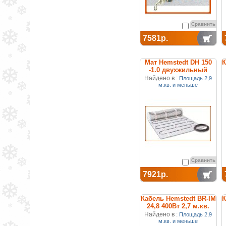
Сравнить
7581р.
Мат Hemstedt DH 150
К
-1.0 двухжильный
нагревательный
Найдено в :
Площадь 2,9
м.кв. и меньше
Сравнить
7921р.
Кабель Hemstedt BR-IM
К
24,8 400Вт 2,7 м.кв.
двухжильный
Найдено в :
Площадь 2,9
м.кв. и меньше