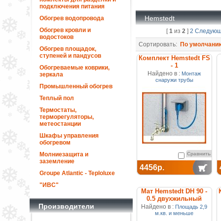
подключения питания
Hemstedt
Обогрев водопровода
Обогрев кровли и
[
1
из
2
]
2
Следую
водостоков
Сортировать:
По умолчани
Обогрев площадок,
ступеней и пандусов
Комплект Hemstedt FS
- 1
Обогреваемые коврики,
Найдено в :
Монтаж
зеркала
снаружи трубы
Промышленный обогрев
Теплый пол
Термостаты,
терморегуляторы,
метеостанции
Шкафы управления
обогревом
Молниезащита и
Сравнить
заземление
4456р.
Groupe Atlantic - Teploluxe
"ИВС"
Мат Hemstedt DH 90 -
0.5 двухжильный
Производители
нагревательный
Найдено в :
Площадь 2,9
м.кв. и меньше