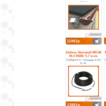
крыши
Сравнить
11961р.
Кабель Hemstedt BR-IM
49,4 850Вт 5,7 м.кв.
двухжильный
Найдено в :
Площадь 6-8,9
м. кв.
Сравнить
12891р.