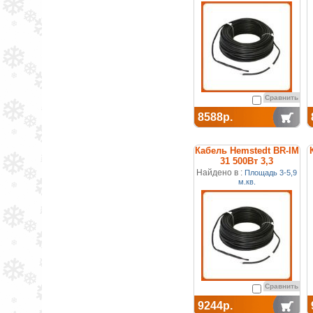
Сравнить
8588р.
Кабель Hemstedt BR-IM
31 500Вт 3,3
м.кв.двухжильный
Найдено в :
Площадь 3-5,9
м.кв.
Сравнить
9244р.