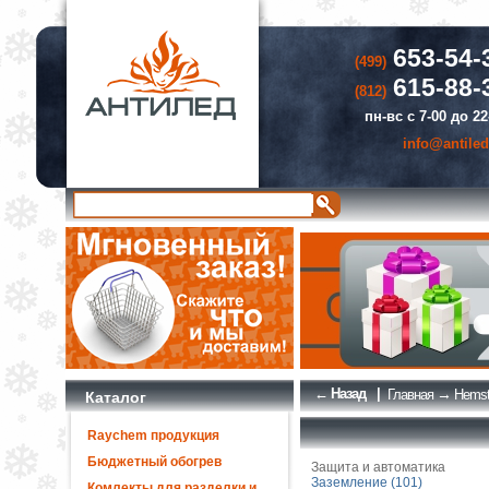
653-54-
(499)
615-88-
(812)
пн-вс с 7-00 до 22
info@antiled
← Назад
|
→
Главная
Hemst
Каталог
Raychem продукция
Бюджетный обогрев
Защита и автоматика
Заземление (101)
Комлекты для разделки и