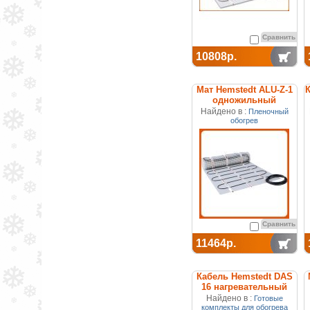
Сравнить
10808р.
Мат Hemstedt АLU-Z-1
одножильный
нагревательный
Найдено в :
Пленочный
обогрев
Сравнить
11464р.
Кабель Hemstedt DAS
16 нагревательный
Найдено в :
Готовые
комплекты для обогрева