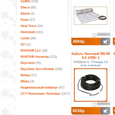
Ceilhit
(124)
Ebeco
(65)
Eberle
(1)
Fenix
(27)
Heat Trace
(24)
Hemstedt
(101)
Сравнить
Lavita
(26)
4994р.
OJ
(11)
RANTAIR LLC
(18)
Кабель Hemstedt BR-IM
RANTAIR-Антилёд
(213)
8,8 145Вт 1
м.кв.двухжильный
Найдено в :
Площадь 2,9
Raychem
(25)
м.кв. и меньше
Raychem-Tyco-Pentair
(243)
Rehau
(17)
Wiska
(3)
Национальный комфорт
(67)
ССТ-Теплолюкс-Тепломаг
(1117)
Сравнить
6036р.