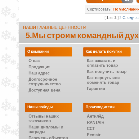
Сортировать:
По умолчани
[
1
из
2
]
2
Следую
НАШИ ГЛАВНЫЕ ЦЕНННОСТИ
5.Мы строим командный дух
О компании
Как делать покупки
О нас
Как заказать и
оплатить товар
Продукция
Как получить товар
Наш адрес
Как вернуть или
Долгосрочное
обменять товар
сотрудничество
Гарантия
Доступная цена
Наши победы
Производители
Отзывы наших
Антилёд
заказчиков
RANTAIR
Наши дипломы и
CCT
награды
Pentair
Перечень объектов