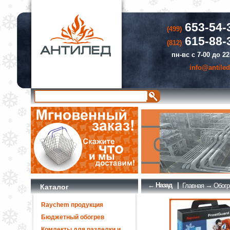
653-54-
(499)
615-88-
(812)
пн-вс с 7-00 до 22
info@antiled
← Назад
|
→
Главная
Обогр
Каталог
Raychem продукция
Бюджетный обогрев
Комлекты для разделки и