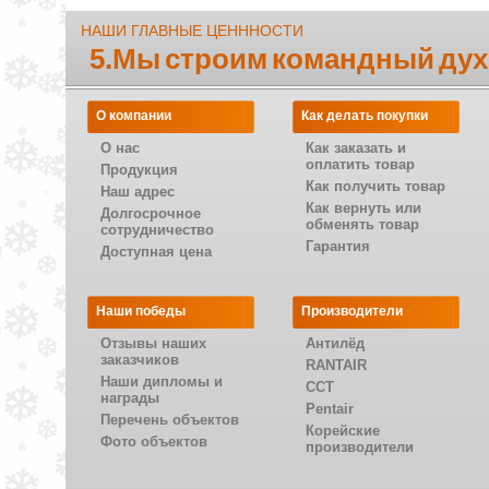
НАШИ ГЛАВНЫЕ ЦЕНННОСТИ
5.Мы строим командный дух
О компании
Как делать покупки
О нас
Как заказать и
оплатить товар
Продукция
Как получить товар
Наш адрес
Как вернуть или
Долгосрочное
обменять товар
сотрудничество
Гарантия
Доступная цена
Наши победы
Производители
Отзывы наших
Антилёд
заказчиков
RANTAIR
Наши дипломы и
CCT
награды
Pentair
Перечень объектов
Корейские
Фото объектов
производители