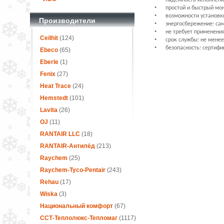
надежность исполнения
•
простой и быстрый мон
•
возможности установки
Производители
•
энергосбережение: са
•
не требует применения
Ceilhit
(124)
•
срок службы: не менее
•
безопасность: сертифи
Ebeco
(65)
Eberle
(1)
Fenix
(27)
Heat Trace
(24)
Hemstedt
(101)
Lavita
(26)
OJ
(11)
RANTAIR LLC
(18)
RANTAIR-Антилёд
(213)
Raychem
(25)
Raychem-Tyco-Pentair
(243)
Rehau
(17)
Wiska
(3)
Национальный комфорт
(67)
ССТ-Теплолюкс-Тепломаг
(1117)