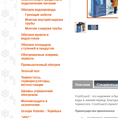
подключения питания
Обогрев водопровода
Греющие кабели
Монтаж внутри/снаружи
трубы
Монтаж снаружи трубы
Обогрев кровли и
водостоков
Обогрев площадок,
ступеней и пандусов
Обогреваемые коврики,
зеркала
Промышленный обогрев
Теплый пол
Термостаты,
терморегуляторы,
метеостанции
Описание
Спецификац
Шкафы управления
обогревом
FrostGuard - это надежное и б
воды в зимний период. Благода
Молниезащита и
термостате. FrostGuard спрое
заземление
Groupe Atlantic - Teploluxe
Преимущества применения:
"ИВС"
•