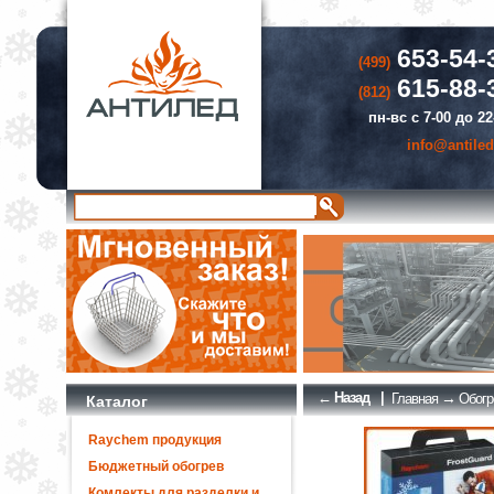
653-54-
(499)
615-88-
(812)
пн-вс с 7-00 до 22
info@antiled
← Назад
|
→
Главная
Обогр
Каталог
Raychem продукция
Бюджетный обогрев
Комлекты для разделки и