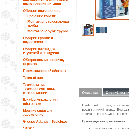
подключения питания
Обогрев водопровода
Греющие кабели
Монтаж внутри/снаружи
трубы
Монтаж снаружи трубы
Обогрев кровли и
водостоков
Обогрев площадок,
ступеней и пандусов
Обогреваемые коврики,
зеркала
Промышленный обогрев
Теплый пол
Термостаты,
терморегуляторы,
метеостанции
Описание
Спецификац
Шкафы управления
обогревом
FrostGuard - это надежное и б
воды в зимний период. Благода
Молниезащита и
термостате. FrostGuard спрое
заземление
Groupe Atlantic - Teploluxe
Преимущества применения:
"ИВС"
•