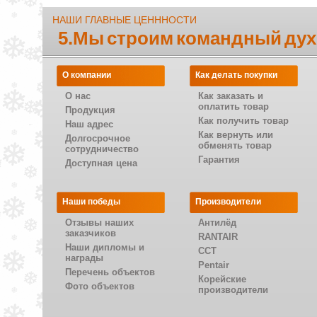
НАШИ ГЛАВНЫЕ ЦЕНННОСТИ
5.Мы строим командный дух
О компании
Как делать покупки
О нас
Как заказать и
оплатить товар
Продукция
Как получить товар
Наш адрес
Как вернуть или
Долгосрочное
обменять товар
сотрудничество
Гарантия
Доступная цена
Наши победы
Производители
Отзывы наших
Антилёд
заказчиков
RANTAIR
Наши дипломы и
CCT
награды
Pentair
Перечень объектов
Корейские
Фото объектов
производители