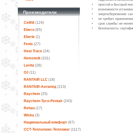
надежность исполнения
•
простой и быстрый мон
•
возможности установки
Производители
•
энергосбережение: са
•
не требует применения
Ceilhit
(124)
•
срок службы: не менее
•
безопасность: сертифи
Ebeco
(65)
Eberle
(1)
Fenix
(27)
Heat Trace
(24)
Hemstedt
(101)
Lavita
(26)
OJ
(11)
RANTAIR LLC
(18)
RANTAIR-Антилёд
(213)
Raychem
(25)
Raychem-Tyco-Pentair
(243)
Rehau
(17)
Wiska
(3)
Национальный комфорт
(67)
ССТ-Теплолюкс-Тепломаг
(1117)