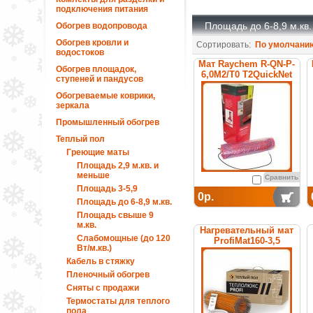
подключения питания
Площадь до 6-8,9 м.кв.
Обогрев водопровода
Обогрев кровли и
Сортировать:
По умолчани
водостоков
Мат Raychem R-QN-P-
Обогрев площадок,
6,0M2/T0 T2QuickNet
ступеней и пандусов
(без термостата)
Обогреваемые коврики,
зеркала
Промышленный обогрев
Теплый пол
Греющие маты
Площадь 2,9 м.кв. и
меньше
Сравнить
Площадь 3-5,9
0р.
Площадь до 6-8,9 м.кв.
Площадь свыше 9
м.кв.
Нагревательный мат
Слабомощные (до 120
ProfiMat160-3,5
Вт/м.кв.)
Кабель в стяжку
Пленочный обогрев
Сняты с продажи
Термостаты для теплого
пола