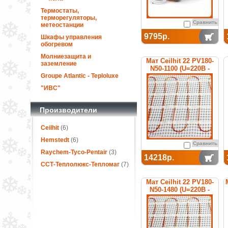
Термостаты,
терморегуляторы,
Сравнить
метеостанции
9795р.
Шкафы управления
обогревом
Молниезащита и
Мат Ceilhit 22 PV180-
заземление
N50-1100 (U=220В -
Groupe Atlantic - Teploluxe
1005)
"ИВС"
Производители
Ceilhit
(6)
Hemstedt
(6)
Сравнить
Raychem-Tyco-Pentair
(3)
14218р.
ССТ-Теплолюкс-Тепломаг
(7)
Мат Ceilhit 22 PV180-
N50-1480 (U=220В -
1480)