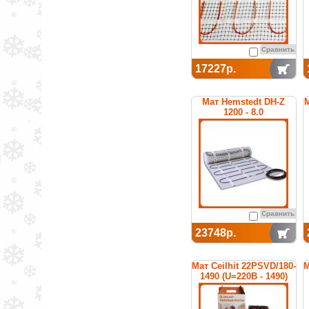
Сравнить
17227р.
Мат Hemstedt DH-Z
М
1200 - 8.0
одножильный
нагревательный
Сравнить
23748р.
Мат Ceilhit 22PSVD/180-
М
1490 (U=220В - 1490)