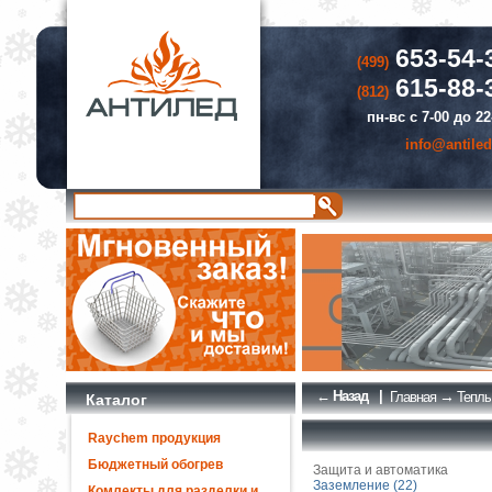
653-54-
(499)
615-88-
(812)
пн-вс с 7-00 до 22
info@antiled
← Назад
|
→
Главная
Теплы
Каталог
Raychem продукция
Бюджетный обогрев
Защита и автоматика
Заземление (22)
Комлекты для разделки и