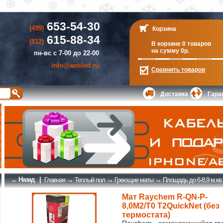
653-54-30
(499)
Корзина
615-88-34
(812)
В корзине 0 товаров
на сумму 0р.
пн-вс с 7-00 до 22-00
info@antiled.ru
Сравнить
товаров
Доставка
Гара
← Назад
|
→
→
→
Главная
Теплый пол
Греющие маты
Площадь до 6-8,9 м.кв.
Мат Raychem R-QN-P-
8,0M2/T0 T2QuickNet (без
термостата)