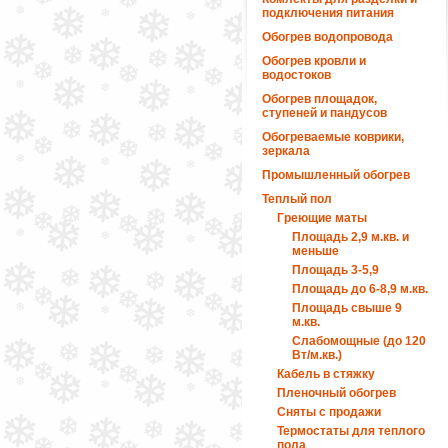
подключения питания
Обогрев водопровода
Обогрев кровли и
водостоков
Обогрев площадок,
ступеней и пандусов
Обогреваемые коврики,
зеркала
Промышленный обогрев
Теплый пол
Греющие маты
Площадь 2,9 м.кв. и
меньше
Площадь 3-5,9
Площадь до 6-8,9 м.кв.
Площадь свыше 9
м.кв.
Слабомощные (до 120
Вт/м.кв.)
Кабель в стяжку
Пленочный обогрев
Сняты с продажи
Термостаты для теплого
пола