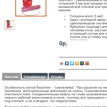
Raychem - самоклеющийся г
толщиной 3 мм для укладки п
керамической плиткой или пр
камнем.
Толщина всего 3 мм!;
•
Один «холодный ввод»
•
(двухпроводная систем
Идеально подходит для
•
обогрева пола, рассчит
в клеящий состав для 
плитки или в стяжку п
покрытием;
0р.
Максимальная высота к
•
включая керамическую 
составляет 15 мм.
Описание
Спецификация
Отзывы
Особенность матов
Raychem
- "самоклейка". При раскатке на ч
прилипает, дополнительные крепления не нужны. Стекловолоко
плиточного клея. Соединительная муфты на стыке нагревательн
черного кабелей расположена в сетке, поэтому все греющиеся 
под плиткой, а не в воздухе, что недопустимо.
Толщина муфты минимальна, а значит не надо в этом месте дел