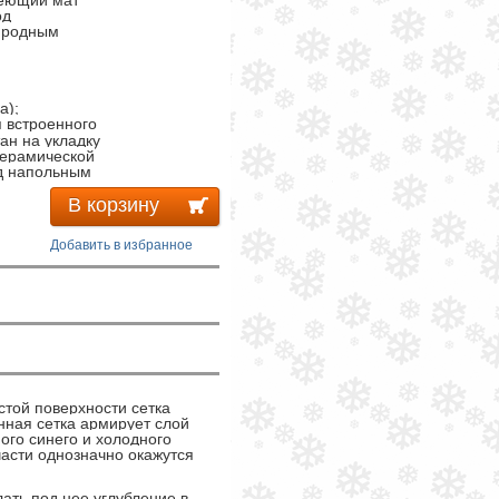
реющий мат
од
иродным
а);
 встроенного
ан на укладку
керамической
од напольным
онструкции,
В корзину
плитку,
Добавить в избранное
истой поверхности сетка
нная сетка армирует слой
ого синего и холодного
части однозначно окажутся
ать под нее углубление в