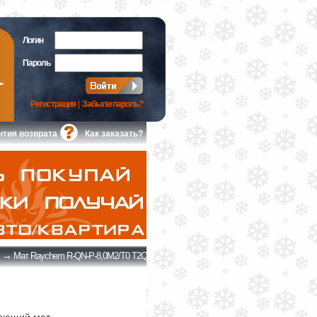
Логин
Пароль
Регистрация
|
Забыли пароль?
нтия возврата
Как заказать?
→
Мат Raychem R-QN-P-8,0M2/T0 T2QuickNet (без термостата)