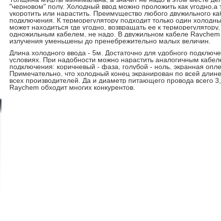
"черновом" полу. Холодный ввод можно проложить как угодно,а 
укоротить или нарастить. Преимущество любого двужильного ка
подключения. К терморегулятору подходит только один холодн
может находиться где угодно, возвращать ее к терморегулятору, 
одножильным кабелем, не надо. В двужильном кабеле
Raychem
излучения уменьшены до пренебрежительно малых величин.
Длина холодного ввода - 5м. Достаточно для удобного подключ
условиях. При надобности можно нарастить аналогичным кабел
подключения: коричневый - фаза, голубой - ноль, экранная опле
Примечательно, что холодный конец экранирован по всей длине,
всех производителей. Да и диаметр питающего провода всего 3,4
Raychem
обходит многих конкурентов.