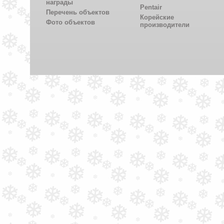
награды
Pentair
Перечень объектов
Корейские
Фото объектов
производители