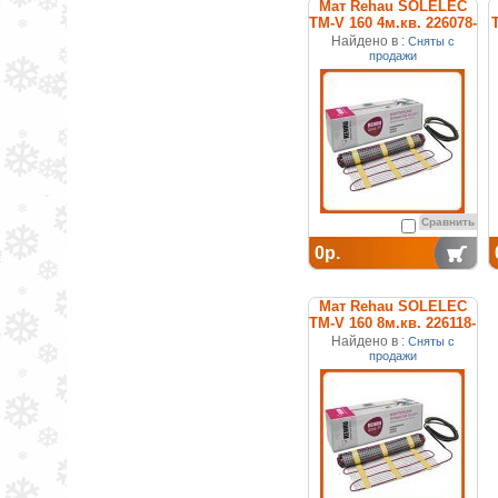
Мат Rehau SOLELEC
TM-V 160 4м.кв. 226078-
100
Найдено в :
Сняты с
продажи
Сравнить
0р.
Мат Rehau SOLELEC
TM-V 160 8м.кв. 226118-
100
Найдено в :
Сняты с
продажи