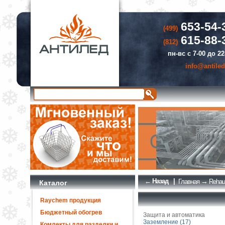
653-54-
(499)
615-88-
(812)
пн-вс с 7-00 до 22
info@antiled
← Назад
|
→
Главная
Rehau
Каталог
Raychem продукция
Бюджетный обогрев
Защита и автоматика
Заземление (17)
Комлекты для разделки и