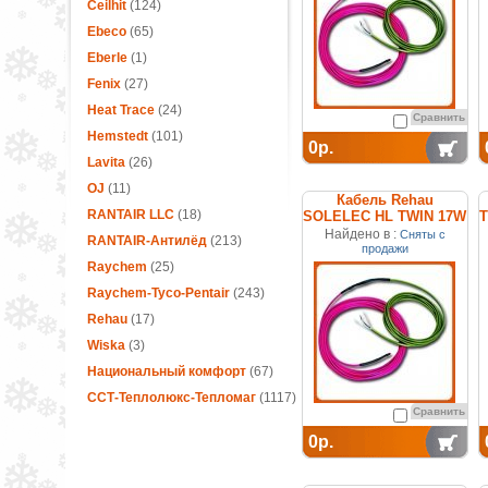
Ceilhit
(124)
Ebeco
(65)
Eberle
(1)
Fenix
(27)
Heat Trace
(24)
Сравнить
Hemstedt
(101)
0р.
Lavita
(26)
OJ
(11)
Кабель Rehau
RANTAIR LLC
(18)
SOLELEC HL TWIN 17W
T
227026-100
Найдено в :
Сняты с
RANTAIR-Антилёд
(213)
продажи
Raychem
(25)
Raychem-Tyco-Pentair
(243)
Rehau
(17)
Wiska
(3)
Национальный комфорт
(67)
ССТ-Теплолюкс-Тепломаг
(1117)
Сравнить
0р.