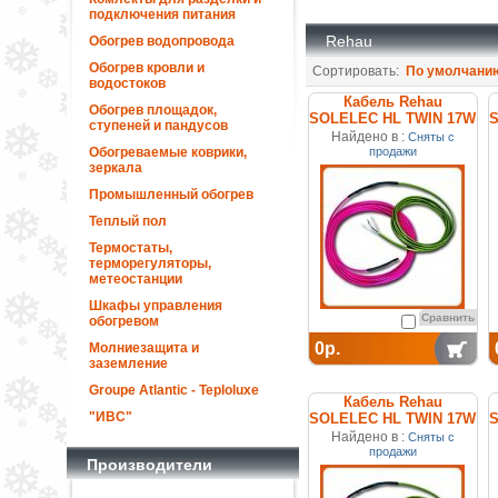
подключения питания
Rehau
Обогрев водопровода
Обогрев кровли и
Сортировать:
По умолчани
водостоков
Кабель Rehau
Обогрев площадок,
SOLELEC HL TWIN 17W
S
ступеней и пандусов
227015-100
Найдено в :
Сняты с
Обогреваемые коврики,
продажи
зеркала
Промышленный обогрев
Теплый пол
Термостаты,
терморегуляторы,
метеостанции
Шкафы управления
Сравнить
обогревом
0р.
Молниезащита и
заземление
Groupe Atlantic - Teploluxe
Кабель Rehau
"ИВС"
SOLELEC HL TWIN 17W
S
227019-100
Найдено в :
Сняты с
продажи
Производители