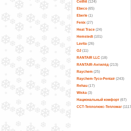
Ceilhit
(124)
Ebeco
(65)
Eberle
(1)
Fenix
(27)
Heat Trace
(24)
Hemstedt
(101)
Lavita
(26)
OJ
(11)
RANTAIR LLC
(18)
RANTAIR-Антилёд
(213)
Raychem
(25)
Raychem-Tyco-Pentair
(243)
Rehau
(17)
Wiska
(3)
Национальный комфорт
(67)
ССТ-Теплолюкс-Тепломаг
(1117