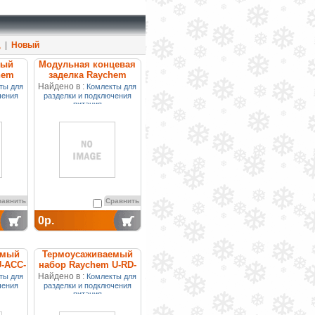
д
|
Новый
ный
Модульная концевая
hem
заделка Raychem
CE
FLEXICLIC-E
Найдено в :
ты для
Комлекты для
чения
разделки и подключения
питания
равнить
Сравнить
0р.
емый
Термоусаживаемый
-ACC-
набор Raychem U-RD-
ACC-SP
Найдено в :
ты для
Комлекты для
чения
разделки и подключения
питания