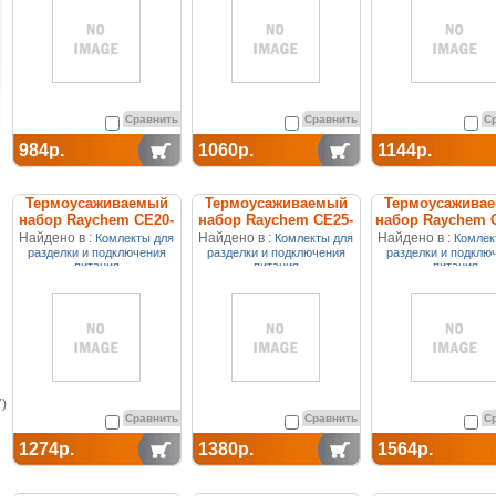
Сравнить
Сравнить
С
984р.
1060р.
1144р.
Термоусаживаемый
Термоусаживаемый
Термоусажива
набор Raychem CE20-
набор Raychem CE25-
набор Raychem C
01
01
Найдено в :
Найдено в :
Найдено в :
Комлекты для
Комлекты для
Комлек
разделки и подключения
разделки и подключения
разделки и подклю
питания
питания
питания
)
Сравнить
Сравнить
С
1274р.
1380р.
1564р.