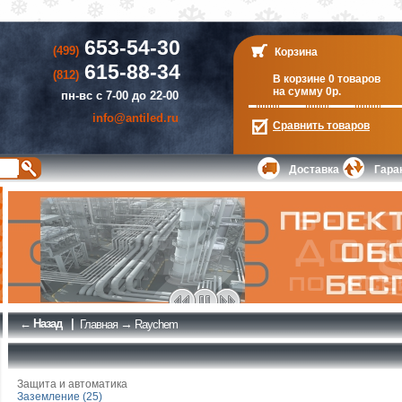
653-54-30
(499)
Корзина
615-88-34
(812)
В корзине 0 товаров
на сумму 0р.
пн-вс с 7-00 до 22-00
info@antiled.ru
Сравнить
товаров
Доставка
Гара
← Назад
|
→
Главная
Raychem
Защита и автоматика
Заземление (25)