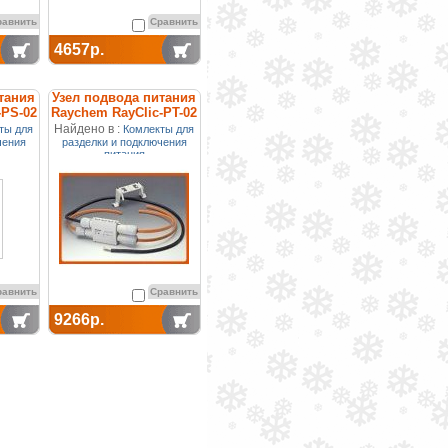
равнить
Сравнить
4657р.
тания
Узел подвода питания
-PS-02
Raychem RayClic-PT-02
Найдено в :
ты для
Комлекты для
чения
разделки и подключения
питания
равнить
Сравнить
9266р.