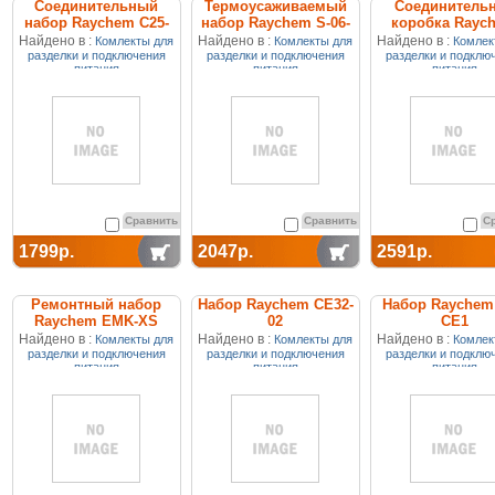
Соединительный
Термоусаживаемый
Соединитель
набор Raychem C25-
набор Raychem S-06-
коробка Rayc
100
EUR
JB16-02
Найдено в :
Найдено в :
Найдено в :
Комлекты для
Комлекты для
Комлек
разделки и подключения
разделки и подключения
разделки и подклю
питания
питания
питания
Сравнить
Сравнить
С
1799р.
2047р.
2591р.
Ремонтный набор
Набор Raychem CE32-
Набор Raychem 
Raychem EMK-XS
02
CE1
Найдено в :
Найдено в :
Найдено в :
Комлекты для
Комлекты для
Комлек
разделки и подключения
разделки и подключения
разделки и подклю
питания
питания
питания