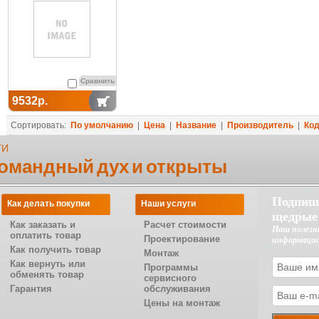
Сравнить
9532р.
Сортировать:
По умолчанию
|
Цена
|
Название
|
Производитель
|
Ко
ТИ
командный дух и открыты
Подпиш
Как делать покупки
Наши услуги
щедрые
Как заказать и
Расчет стоимости
Наш полезн
оплатить товар
Проектирование
информаци
Как получить товар
Монтаж
Как вернуть или
Программы
обменять товар
сервисного
Гарантия
обслуживания
Цены на монтаж