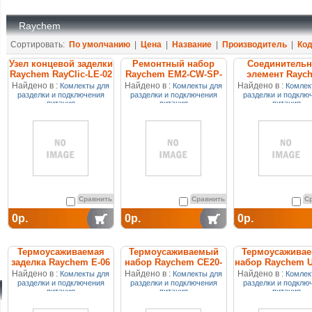
Raychem
Сортировать:
По умолчанию
|
Цена
|
Название
|
Производитель
|
Ко
Узел концевой заделки
Ремонтный набор
Соединитель
Raychem RayClic-LE-02
Raychem EM2-CW-SP-
элемент Rayc
01
FLEXICLIC-
Найдено в :
Найдено в :
Найдено в :
Комлекты для
Комлекты для
Комлек
разделки и подключения
разделки и подключения
разделки и подклю
питания
питания
питания
Сравнить
Сравнить
С
0р.
0р.
0р.
Термоусаживаемая
Термоусаживаемый
Термоусажива
заделка Raychem E-06
набор Raychem CE20-
набор Raychem U
03
PP-07-JLP
Найдено в :
Найдено в :
Найдено в :
Комлекты для
Комлекты для
Комлек
разделки и подключения
разделки и подключения
разделки и подклю
питания
питания
питания