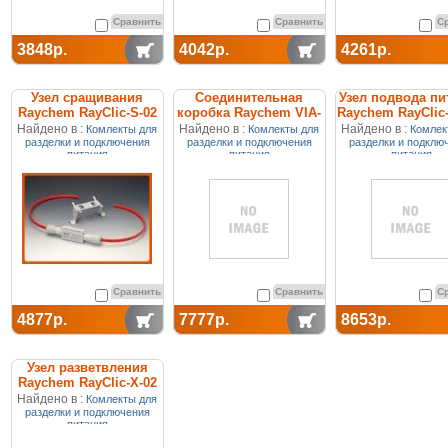
Сравнить
Сравнить
С
3848р.
4042р.
4261р.
Узел сращивания
Соединительная
Узел подвода пи
Raychem RayClic-S-02
коробка Raychem VIA-
Raychem RayClic
JB2 термостойкая
Найдено в :
Найдено в :
Найдено в :
Комлекты для
Комлекты для
Комлек
разделки и подключения
разделки и подключения
разделки и подклю
питания
питания
питания
Сравнить
Сравнить
С
4877р.
7777р.
8653р.
Узел разветвления
Raychem RayClic-X-02
X-образного
Найдено в :
Комлекты для
разделки и подключения
питания