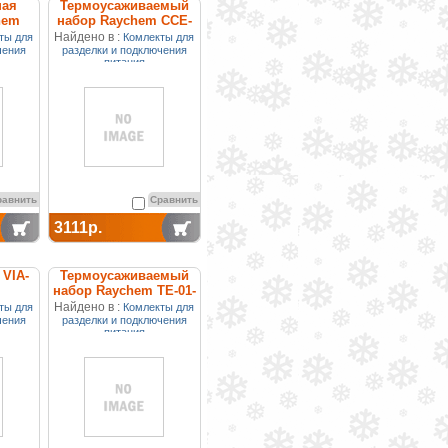
ная
Термоусаживаемый
hem
набор Raychem CCE-
04-CT
Найдено в :
ты для
Комлекты для
чения
разделки и подключения
питания
равнить
Сравнить
3111р.
VIA-
Термоусаживаемый
набор Raychem TE-01-
CR
Найдено в :
ты для
Комлекты для
чения
разделки и подключения
питания