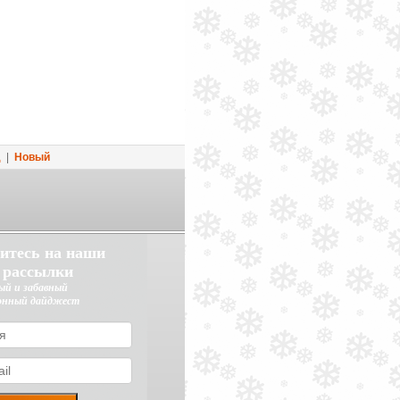
д
|
Новый
итесь на наши
 рассылки
ый и забавный
онный дайджест