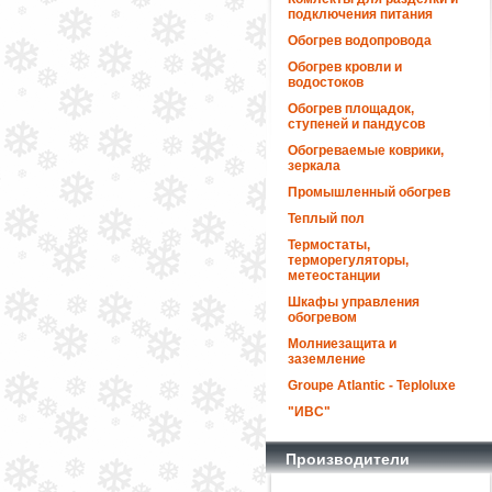
подключения питания
Обогрев водопровода
Обогрев кровли и
водостоков
Обогрев площадок,
ступеней и пандусов
Обогреваемые коврики,
зеркала
Промышленный обогрев
Теплый пол
Термостаты,
терморегуляторы,
метеостанции
Шкафы управления
обогревом
Молниезащита и
заземление
Groupe Atlantic - Teploluxe
"ИВС"
Производители