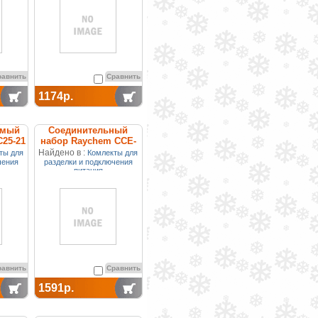
равнить
Сравнить
1174р.
емый
Соединительный
25-21
набор Raychem CCE-
03-CR
Найдено в :
ты для
Комлекты для
чения
разделки и подключения
питания
равнить
Сравнить
1591р.