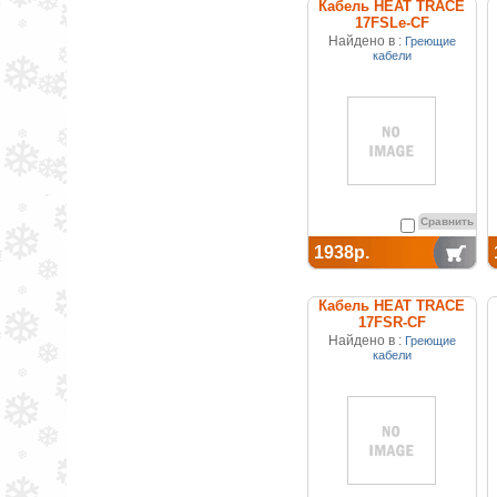
Кабель HEAT TRACE
17FSLe-CF
саморегулирующийся
Найдено в :
Греющие
(покрытие из
кабели
фторполимера)
Сравнить
1938р.
Кабель HEAT TRACE
17FSR-CF
саморегулирующийся
Найдено в :
Греющие
(покрытие из
кабели
фторполимера)