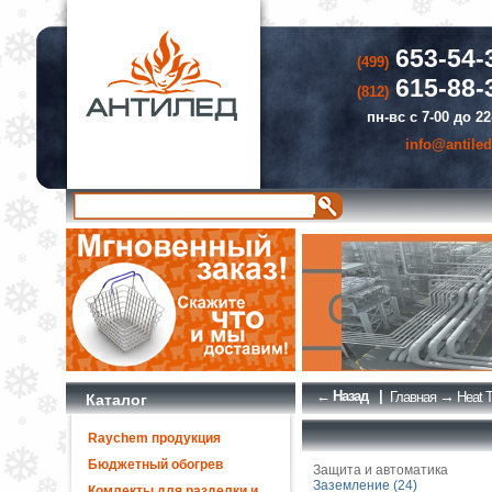
653-54-
(499)
615-88-
(812)
пн-вс с 7-00 до 22
info@antiled
← Назад
|
→
Главная
Heat T
Каталог
Raychem продукция
Бюджетный обогрев
Защита и автоматика
Заземление (24)
Комлекты для разделки и