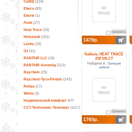
Ceilhit
(124)
Ebeco
(65)
Eberle
(1)
Fenix
(27)
Heat Trace
(24)
Сравнить
Hemstedt
(101)
1479р.
Lavita
(26)
OJ
(11)
Кабель HEAT TRACE
RANTAIR LLC
(18)
25FSR-CT
саморегулирующийся
Найдено в :
Греющие
RANTAIR-Антилёд
(213)
(покрытие из
кабели
термопластика)
Raychem
(25)
Raychem-Tyco-Pentair
(243)
Rehau
(17)
Wiska
(3)
Национальный комфорт
(67)
ССТ-Теплолюкс-Тепломаг
(1117)
Сравнить
1765р.