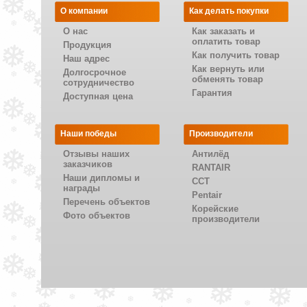
О компании
Как делать покупки
О нас
Как заказать и
оплатить товар
Продукция
Как получить товар
Наш адрес
Как вернуть или
Долгосрочное
обменять товар
сотрудничество
Гарантия
Доступная цена
Наши победы
Производители
Отзывы наших
Антилёд
заказчиков
RANTAIR
Наши дипломы и
CCT
награды
Pentair
Перечень объектов
Корейские
Фото объектов
производители