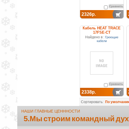
Сравнить
2326р.
Кабель HEAT TRACE
17FSE-CT
саморегулирующийся
Найдено в :
Греющие
(покрытие из
кабели
термопластика)
Сравнить
2338р.
Сортировать:
По умолчани
НАШИ ГЛАВНЫЕ ЦЕНННОСТИ
5.Мы строим командный дух