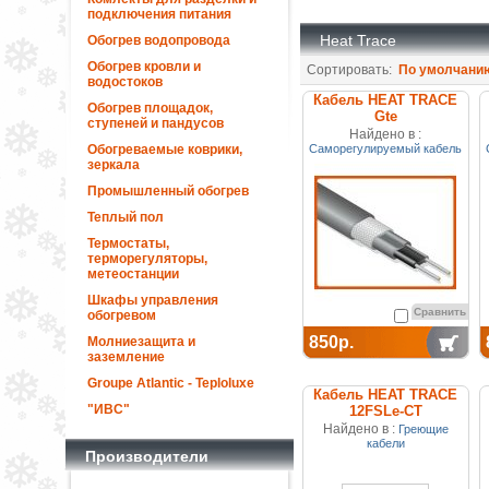
подключения питания
Heat Trace
Обогрев водопровода
Обогрев кровли и
Сортировать:
По умолчани
водостоков
Кабель HEAT TRACE
Обогрев площадок,
Gte
ступеней и пандусов
Найдено в :
Обогреваемые коврики,
Саморегулируемый кабель
зеркала
Промышленный обогрев
Теплый пол
Термостаты,
терморегуляторы,
метеостанции
Шкафы управления
Сравнить
обогревом
850р.
Молниезащита и
заземление
Groupe Atlantic - Teploluxe
Кабель HEAT TRACE
"ИВС"
12FSLe-CT
саморегулирующийся
Найдено в :
Греющие
(покрытие из
кабели
Производители
термопластика)