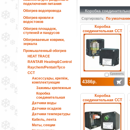
подключения питания
Коробка соединительн
Обогрев водопровода
Обогрев кровли и
Сортировать:
По умолчани
водостоков
Коробка
Обогрев площадок,
соединительная ССТ
ступеней и пандусов
УСК 12.БН
Обогреваемые коврики,
зеркала
Промышленный обогрев
HEAT TRACE
RANTAIR Heating&Control
Raychem/Pentair/Tyco
ССТ
Сравнить
Аксессуары, крепёж,
4386р.
комплектующие
Зажимы крепежные
Коробка
Коробка
соединительная
соединительная ССТ
Датчики воды
УСК 12.С
Датчики осадков
Датчики температуры
Кабель, лента
Маты, секции