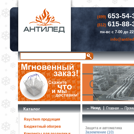
653-54-
(499)
615-88-
(812)
пн-вс с 7-00 до 22
info@antiled
← Назад
|
→
Главная
Промы
Каталог
Raychem продукция
Бюджетный обогрев
Защита и автоматика
Заземление (10)
Комлекты для разделки и