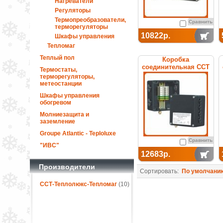
Нагреватели
Регуляторы
Термопреобразователи,
Сравнить
терморегуляторы
10822р.
Шкафы управления
Тепломаг
Теплый пол
Коробка
соединительная ССТ
Термостаты,
УСК 25.М32
терморегуляторы,
метеостанции
Шкафы управления
обогревом
Молниезащита и
заземление
Groupe Atlantic - Teploluxe
Сравнить
"ИВС"
12683р.
Производители
Сортировать:
По умолчани
ССТ-Теплолюкс-Тепломаг
(10)