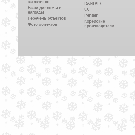
заказчиков
RANTAIR
Наши дипломы и
CCT
награды
Pentair
Перечень объектов
Корейские
Фото объектов
производители