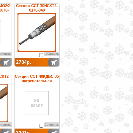
ТМОЭ2
Секция ССТ 30НСКТ2-
0070-
0170-040
ельная
нагревательная
кабельная
равнить
Сравнить
2784р.
СКТ2-
Секция ССТ 40КДБС-35
нагревательная
ая
кабельная
равнить
Сравнить
3201р.