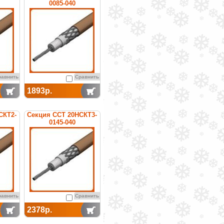
0085-040
ая
нагревательная
кабельная
равнить
Сравнить
1893р.
СКТ2-
Секция ССТ 20НСКТ3-
0145-040
ая
нагревательная
кабельная
равнить
Сравнить
2378р.