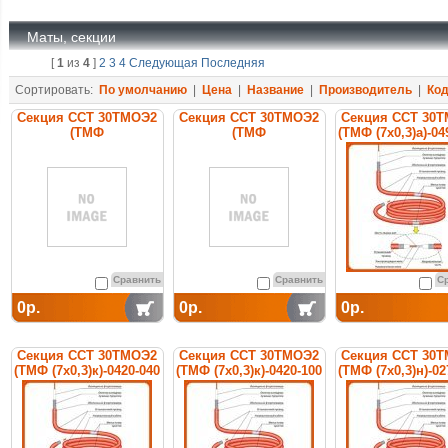
Маты, секции
[
1
из
4
]
2
3
4
Следующая
Последняя
Сортировать:
По умолчанию
|
Цена
|
Название
|
Производитель
|
Ко
Секция ССТ 30ТМОЭ2
Секция ССТ 30ТМОЭ2
Секция ССТ 30
(ТМФ
(ТМФ
(ТМФ (7х0,3)а)-04
(7х0,3)CuNi10)-0720-040
(7х0,3)CuNi10)-0720-100
нагревательн
нагревательная
нагревательная
кабельная
кабельная
кабельная
Сравнить
Сравнить
С
0р.
0р.
0р.
Секция ССТ 30ТМОЭ2
Секция ССТ 30ТМОЭ2
Секция ССТ 30
(ТМФ (7х0,3)к)-0420-040
(ТМФ (7х0,3)к)-0420-100
(ТМФ (7х0,3)н)-02
нагревательная
нагревательная
нагревательн
кабельная
кабельная
кабельная