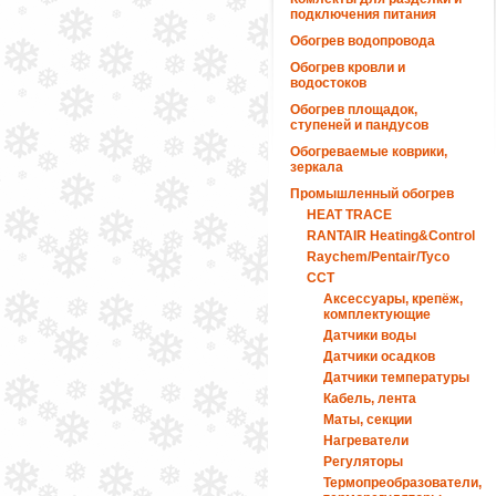
подключения питания
Обогрев водопровода
Обогрев кровли и
водостоков
Обогрев площадок,
ступеней и пандусов
Обогреваемые коврики,
зеркала
Промышленный обогрев
HEAT TRACE
RANTAIR Heating&Control
Raychem/Pentair/Tyco
ССТ
Аксессуары, крепёж,
комплектующие
Датчики воды
Датчики осадков
Датчики температуры
Кабель, лента
Маты, секции
Нагреватели
Регуляторы
Термопреобразователи,