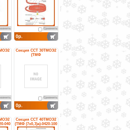
равнить
Сравнить
0р.
ТМОЭ2
Секция ССТ 30ТМОЭ2
(ТМФ
80-040
(7х0,5)CuNi6)-1480-100
ая
нагревательная
кабельная
равнить
Сравнить
0р.
ТМОЭ2
Секция ССТ 40ТМОЭ2
20-040
(ТМФ (7х0,3)а)-0420-100
ая
нагревательная