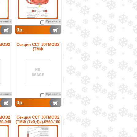
равнить
Сравнить
0р.
ТМОЭ2
Секция ССТ 30ТМОЭ2
(ТМФ
60-040
(7х0,4)CuNi10)-0960-100
ая
нагревательная
кабельная
равнить
Сравнить
0р.
ТМОЭ2
Секция ССТ 30ТМОЭ2
60-040
(ТМФ (7х0,4)к)-0560-100
ая
нагревательная
кабельная