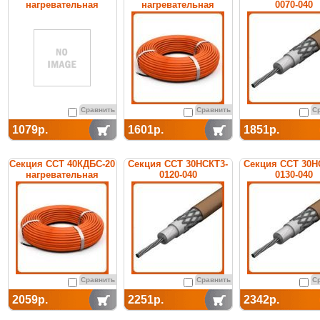
нагревательная
нагревательная
0070-040
кабельная
кабельная
нагревательн
кабельная
Сравнить
Сравнить
С
1079р.
1601р.
1851р.
Секция ССТ 40КДБС-20
Секция ССТ 30НСКТ3-
Секция ССТ 30Н
нагревательная
0120-040
0130-040
кабельная
нагревательная
нагревательн
кабельная
кабельная
Сравнить
Сравнить
С
2059р.
2251р.
2342р.