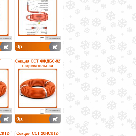
кабельная
равнить
Сравнить
0р.
Т
Секция ССТ 40КДБС-82
нагревательная
ая
кабельная
равнить
Сравнить
0р.
СКТ2-
Секция ССТ 20НСКТ2-