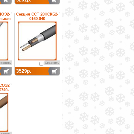
ДОЭ2-
Секция ССТ 20НСКБ2-
ельная
0160-040
нагревательная
кабельная
равнить
Сравнить
3529р.
ТСОЭ2
0340-
ьная
равнить