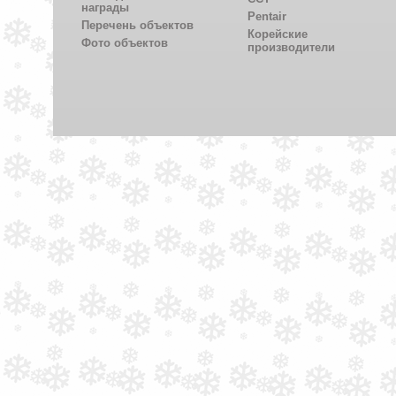
награды
Pentair
Перечень объектов
Корейские
Фото объектов
производители