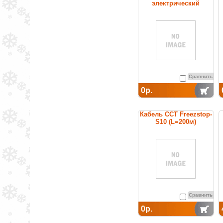
электрический
нагревательный
постоянной мощности
Сравнить
0р.
Кабель ССТ Freezstop-
S10 (L=200м)
нагревательный
саморегулирующийся
Сравнить
0р.