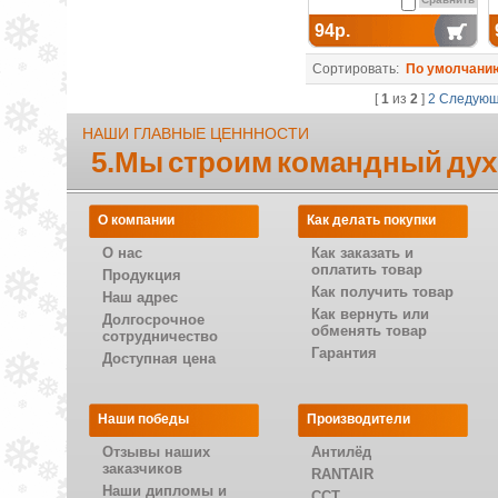
94р.
Сортировать:
По умолчани
[
1
из
2
]
2
Следую
НАШИ ГЛАВНЫЕ ЦЕНННОСТИ
5.Мы строим командный дух
О компании
Как делать покупки
О нас
Как заказать и
оплатить товар
Продукция
Как получить товар
Наш адрес
Как вернуть или
Долгосрочное
обменять товар
сотрудничество
Гарантия
Доступная цена
Наши победы
Производители
Отзывы наших
Антилёд
заказчиков
RANTAIR
Наши дипломы и
CCT