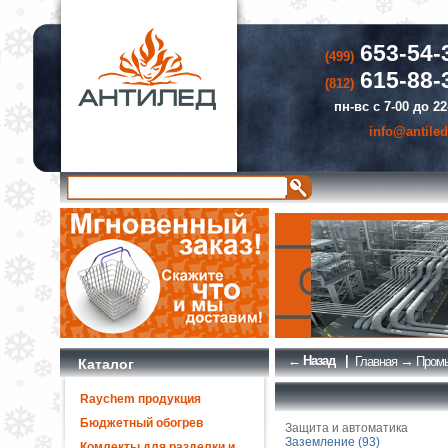
653-54-
(499)
615-88-
(812)
пн-вс с 7-00 до 22
info@antiled
← Назад
|
→
Главная
Промы
Каталог
Raychem продукция
Бюджетный обогрев
Защита и автоматика
Заземление (93)
Комлекты для разделки и