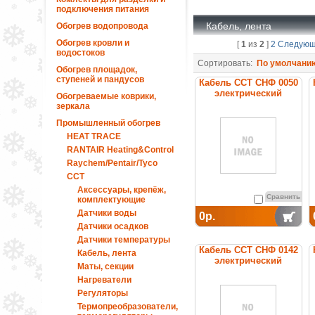
подключения питания
Кабель, лента
Обогрев водопровода
Обогрев кровли и
[
1
из
2
]
2
Следую
водостоков
Сортировать:
По умолчани
Обогрев площадок,
ступеней и пандусов
Кабель ССТ СНФ 0050
электрический
Обогреваемые коврики,
нагревательный
зеркала
постоянной мощности
Промышленный обогрев
HEAT TRACE
RANTAIR Heating&Control
Raychem/Pentair/Tyco
ССТ
Аксессуары, крепёж,
Сравнить
комплектующие
Датчики воды
0р.
Датчики осадков
Датчики температуры
Кабель ССТ СНФ 0142
Кабель, лента
электрический
Маты, секции
нагревательный
Нагреватели
постоянной мощности
Регуляторы
Термопреобразователи,