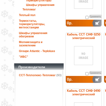
терморегуляторы
Шкафы управления
Тепломаг
Теплый пол
Сравнить
Термостаты,
0р.
терморегуляторы,
метеостанции
Шкафы управления
Кабель ССТ СНФ 0250
обогревом
электрический
нагревательный
Молниезащита и
постоянной мощности
заземление
Groupe Atlantic - Teploluxe
"ИВС"
Производители
Сравнить
ССТ-Теплолюкс-Тепломаг
(93)
0р.
Кабель ССТ СНФ 0490
электрический
нагревательный
постоянной мощности