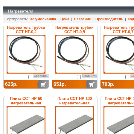
Нагреватели
Сортировать:
По умолчанию
|
Цена
|
Название
|
Производитель
|
Ко
Нагреватель трубки
Нагреватель трубки
Нагреватель тр
ССТ НТ-0,4
ССТ НТ-0,5
ССТ НТ-0,7
Сравнить
Сравнить
С
625р.
651р.
703р.
Плита ССТ НР-60
Плита ССТ НР-130
Плита ССТ НР-
нагревательная
нагревательная
нагревательн