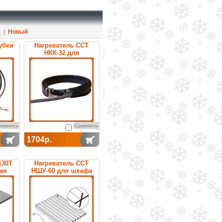
д
|
Новый
убки
Нагреватель ССТ
НКК-32 для
компрессора
кондиционера
равнить
Сравнить
1704р.
130Т
Нагреватель ССТ
ая
НШУ-60 для шкафа
управления