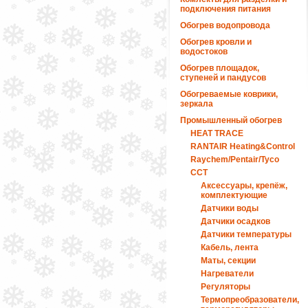
подключения питания
Обогрев водопровода
Обогрев кровли и
водостоков
Обогрев площадок,
ступеней и пандусов
Обогреваемые коврики,
зеркала
Промышленный обогрев
HEAT TRACE
RANTAIR Heating&Control
Raychem/Pentair/Tyco
ССТ
Аксессуары, крепёж,
комплектующие
Датчики воды
Датчики осадков
Датчики температуры
Кабель, лента
Маты, секции
Нагреватели
Регуляторы
Термопреобразователи,