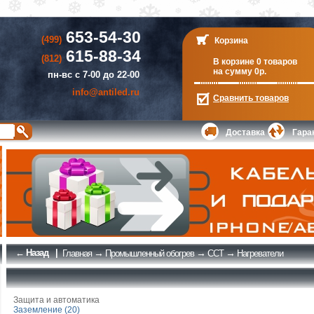
653-54-30
(499)
Корзина
615-88-34
(812)
В корзине 0 товаров
на сумму 0р.
пн-вс с 7-00 до 22-00
info@antiled.ru
Сравнить
товаров
Доставка
Гара
← Назад
|
→
→
→
Главная
Промышленный обогрев
ССТ
Нагреватели
Защита и автоматика
Заземление (20)