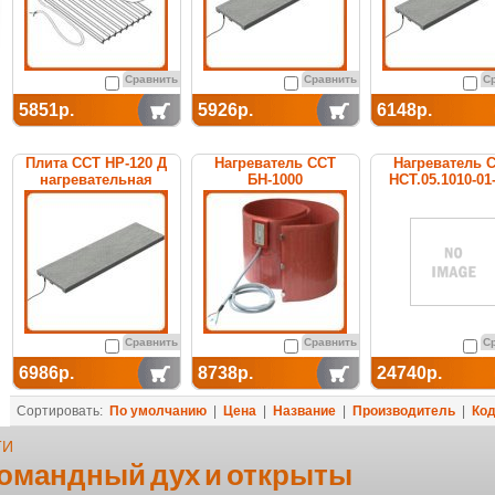
Сравнить
Сравнить
С
5851р.
5926р.
6148р.
Плита ССТ НР-120 Д
Нагреватель ССТ
Нагреватель 
нагревательная
БН-1000
НСТ.05.1010-01
промышленный
электрический
Сравнить
Сравнить
С
6986р.
8738р.
24740р.
Сортировать:
По умолчанию
|
Цена
|
Название
|
Производитель
|
Ко
ТИ
командный дух и открыты