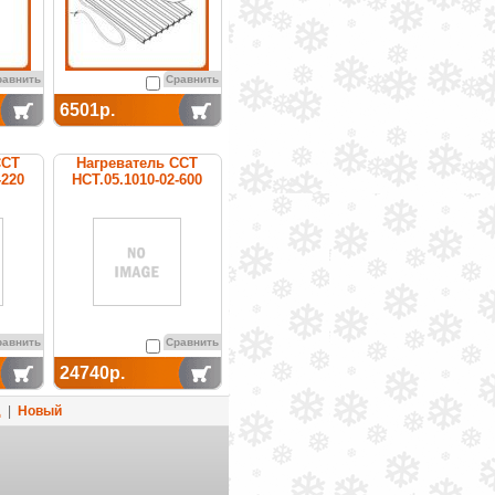
равнить
Сравнить
6501р.
ССТ
Нагреватель ССТ
-220
НСТ.05.1010-02-600
равнить
Сравнить
24740р.
д
|
Новый