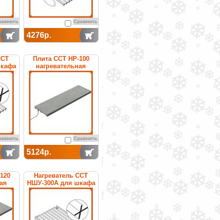
равнить
Сравнить
4276р.
ССТ
Плита ССТ НР-100
шкафа
нагревательная
я
равнить
Сравнить
5124р.
120
Нагреватель ССТ
ая
НШУ-300А для шкафа
управления