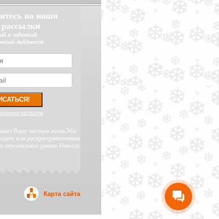
итесь на наши
 рассылки
ый и забавный
онный дайджест
примеры рассылок
уважает Вашу частную жизнь.Мы
родаем и не распространяеминым
и персональные данные.Никогда.
Карта сайта