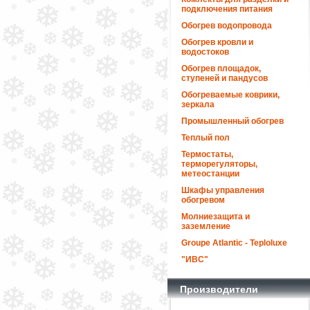
подключения питания
Обогрев водопровода
Обогрев кровли и
водостоков
Обогрев площадок,
ступеней и пандусов
Обогреваемые коврики,
зеркала
Промышленный обогрев
Теплый пол
Термостаты,
терморегуляторы,
метеостанции
Шкафы управления
обогревом
Молниезащита и
заземление
Groupe Atlantic - Teploluxe
"ИВС"
Производители