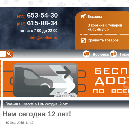
653-54-30
(499)
Корзина
615-88-34
(812)
В корзине 0 товаров
на сумму 0р.
пн-вс с 7-00 до 22-00
info@antiled.ru
Сравнить
товаров
Доставка
Гара
>
>
Главная
Новости
Нам сегодня 12 лет!
Нам сегодня 12 лет!
10 Июл 2015, 11:49