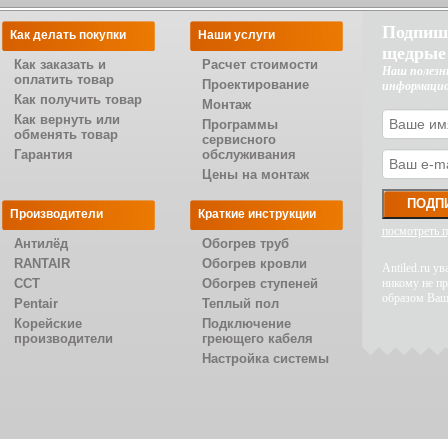
Подпиш
Как делать покупки
Наши услуги
щедрые
Как заказать и
Расчет стоимости
Наш полезн
оплатить товар
Проектирование
информаци
Как получить товар
Монтаж
Как вернуть или
Программы
обменять товар
сервисного
Гарантия
обслуживания
Цены на монтаж
Производители
Краткие инструкции
посмотреть 
Антилёд
Обогрев труб
RANTAIR
Обогрев кровли
Antiled.ru 
CCT
Обогрев ступеней
никому не п
образом Ваш
Pentair
Теплый пол
Корейские
Подключение
производители
греющего кабеля
Настройка системы