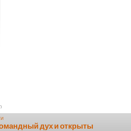
)
ТИ
командный дух и открыты