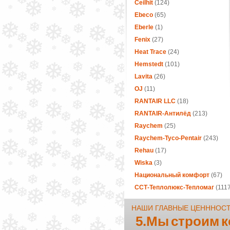
Ceilhit
(124)
Ebeco
(65)
Eberle
(1)
Fenix
(27)
Heat Trace
(24)
Hemstedt
(101)
Lavita
(26)
OJ
(11)
RANTAIR LLC
(18)
RANTAIR-Антилёд
(213)
Raychem
(25)
Raychem-Tyco-Pentair
(243)
Rehau
(17)
Wiska
(3)
Национальный комфорт
(67)
ССТ-Теплолюкс-Тепломаг
(1117
НАШИ ГЛАВНЫЕ ЦЕНННОС
5.Мы строим 