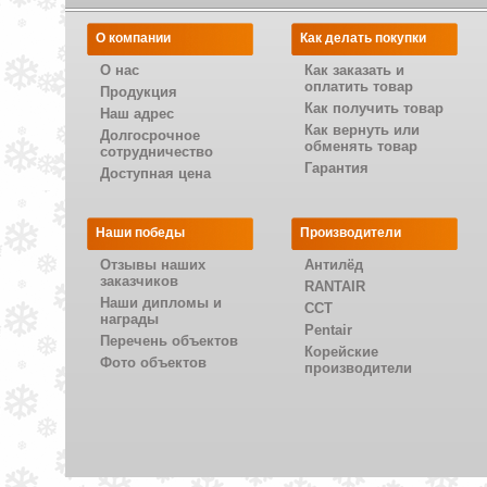
О компании
Как делать покупки
О нас
Как заказать и
оплатить товар
Продукция
Как получить товар
Наш адрес
Как вернуть или
Долгосрочное
обменять товар
сотрудничество
Гарантия
Доступная цена
Наши победы
Производители
Отзывы наших
Антилёд
заказчиков
RANTAIR
Наши дипломы и
CCT
награды
Pentair
Перечень объектов
Корейские
Фото объектов
производители