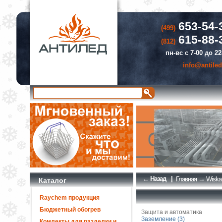
653-54-
(499)
615-88-
(812)
пн-вс с 7-00 до 22
info@antiled
← Назад
|
→
Главная
Wiska
Каталог
Raychem продукция
Бюджетный обогрев
Защита и автоматика
Заземление (3)
Комлекты для разделки и