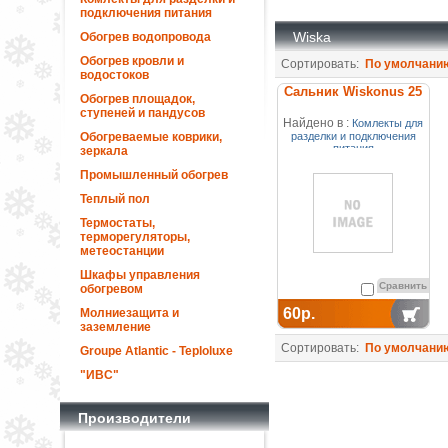
подключения питания
Wiska
Обогрев водопровода
Обогрев кровли и
Сортировать:
По умолчани
водостоков
Сальник Wiskonus 25
Обогрев площадок,
ступеней и пандусов
Найдено в :
Комлекты для
Обогреваемые коврики,
разделки и подключения
питания
зеркала
Промышленный обогрев
Теплый пол
Термостаты,
терморегуляторы,
метеостанции
Шкафы управления
Сравнить
обогревом
60р.
Молниезащита и
заземление
Сортировать:
По умолчани
Groupe Atlantic - Teploluxe
"ИВС"
Производители