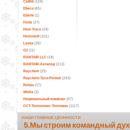
Ceilhit
(124)
Ebeco
(65)
Eberle
(1)
Fenix
(27)
Heat Trace
(24)
Hemstedt
(101)
Lavita
(26)
OJ
(11)
RANTAIR LLC
(18)
RANTAIR-Антилёд
(213)
Raychem
(25)
Raychem-Tyco-Pentair
(243)
Rehau
(17)
Wiska
(3)
Национальный комфорт
(67)
ССТ-Теплолюкс-Тепломаг
(1117)
НАШИ ГЛАВНЫЕ ЦЕНННОСТИ
5.Мы строим командный дух