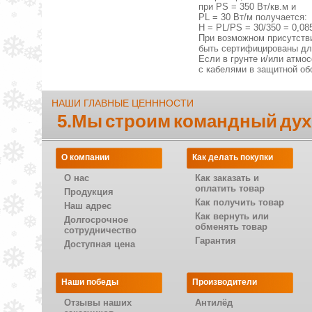
при PS = 350 Вт/кв.м и
РL = 30 Вт/м получается:
H = PL/PS = 30/350 = 0,08
При возможном присутств
быть сертифицированы дл
Если в грунте и/или атмо
c кабелями в защитной об
НАШИ ГЛАВНЫЕ ЦЕНННОСТИ
5.Мы строим командный дух
О компании
Как делать покупки
О нас
Как заказать и
оплатить товар
Продукция
Как получить товар
Наш адрес
Как вернуть или
Долгосрочное
обменять товар
сотрудничество
Гарантия
Доступная цена
Наши победы
Производители
Отзывы наших
Антилёд