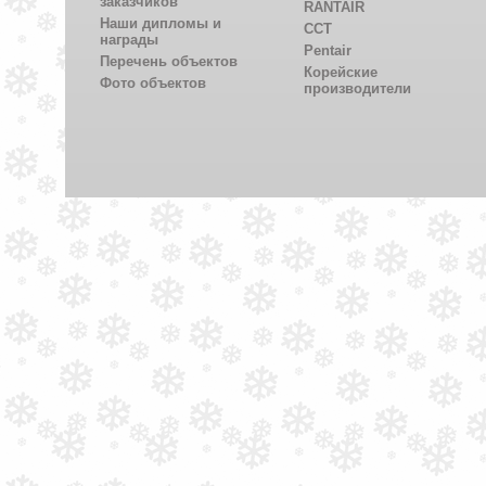
заказчиков
RANTAIR
Наши дипломы и
CCT
награды
Pentair
Перечень объектов
Корейские
Фото объектов
производители