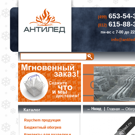
653-54-
(499)
615-88-
(812)
пн-вс с 7-00 до 22
info@antiled
← Назад
|
→
Главная
Обогр
Каталог
Raychem продукция
Бюджетный обогрев
Комлекты для разделки и