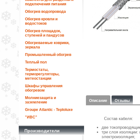
подключения питания
Обогрев водопровода
Обогрев кровли и
водостоков
Обогрев площадок,
ступеней и пандусов
Обогреваемые коврики,
зеркала
Промышленный обогрев
Теплый пол
Термостаты,
терморегуляторы,
метеостанции
Шкафы управления
обогревом
Молниезащита и
Описание
Отзывы
заземление
Groupe Atlantic - Teploluxe
"ИВС"
Состав кабеля:
две токопроводящи
Производители
три слоя изоляции:
электроизоляция;