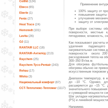
Ceilhit
(124)
Применение внтуре
Ebeco
(65)
100% защиту от про
Eberle
(1)
повышение защиты о
улучшение механиче
Fenix
(27)
защиту от электром
Heat Trace
(24)
При выборе системы обо
Hemstedt
(101)
поверхности, местные 
пятидневки, влажность, с
Lavita
(26)
OJ
(11)
Как показывают расчеты и
удаления падающего
RANTAIR LLC
(18)
нагревательная система д
RANTAIR-Антилёд
(213)
поверхности около 200 
расходования тепла на об
Raychem
(25)
300–350 Вт/кв.м.
Для обогрева футбольн
Raychem-Tyco-Pentair
(243)
обогрева обычно не прево
Rehau
(17)
искусственным покровом 
Wiska
(3)
Диапазон температур, в 
до –10 °С. Однако, для
Национальный комфорт
(67)
расширяется до –15 °С. 
ССТ-Теплолюкс-Тепломаг
(1117)
значительного повышения
и суммарной мощности сис
Шаг укладки нагреватель
(PS) и линейной мощности
Например,