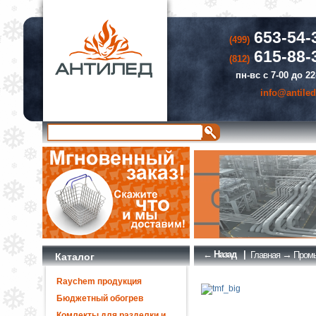
653-54-
(499)
615-88-
(812)
пн-вс с 7-00 до 22
info@antiled
← Назад
|
→
Главная
Промы
Каталог
Raychem продукция
Бюджетный обогрев
Комлекты для разделки и