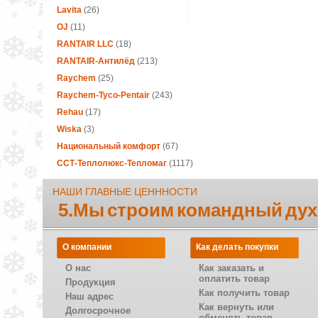
Lavita
(26)
OJ
(11)
RANTAIR LLC
(18)
RANTAIR-Антилёд
(213)
Raychem
(25)
Raychem-Tyco-Pentair
(243)
Rehau
(17)
Wiska
(3)
Национальный комфорт
(67)
ССТ-Теплолюкс-Тепломаг
(1117)
НАШИ ГЛАВНЫЕ ЦЕНННОСТИ
5.Мы строим командный дух
О компании
Как делать покупки
О нас
Как заказать и
оплатить товар
Продукция
Как получить товар
Наш адрес
Как вернуть или
Долгосрочное
обменять товар