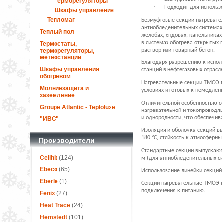
терморегуляторы
·
Подходит для использ
Шкафы управления
Тепломаг
Безмуфтовые секции нагревате
антиобледенительных системах
Теплый пол
желобах, ендовах, капельниках
в системах обогрева открытых 
Термостаты,
раствор или товарный бетон.
терморегуляторы,
метеостанции
Благодаря разрешению к испол
Шкафы управления
станций в нефтегазовых отрасля
обогревом
Нагревательные секции ТМОЭ п
Молниезащита и
условиях и готовых к немедлен
заземление
Отличительной особенностью с
Groupe Atlantic - Teploluxe
нагревательной и токопроводя
и однородности, что обеспечив
"ИВС"
Изоляция и оболочка секций в
180 °С, стойкость к атмосферн
Производители
Стандартные секции выпускают
Ceilhit
(124)
м (для антиобледенительных си
Ebeco
(65)
Использование линейки секций 
Eberle
(1)
Секции нагревательные ТМОЭ п
подключения к питанию.
Fenix
(27)
Heat Trace
(24)
Hemstedt
(101)