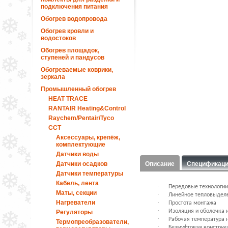
подключения питания
Обогрев водопровода
Обогрев кровли и
водостоков
Обогрев площадок,
ступеней и пандусов
Обогреваемые коврики,
зеркала
Промышленный обогрев
HEAT TRACE
RANTAIR Heating&Control
Raychem/Pentair/Tyco
ССТ
Аксессуары, крепёж,
комплектующие
Датчики воды
Датчики осадков
Описание
Спецификац
Датчики температуры
Кабель, лента
·
Передовые технологии
Маты, секции
·
Линейное тепловыделе
Нагреватели
·
Простота монтажа
·
Изоляция и оболочка 
Регуляторы
·
Рабочая температура н
Термопреобразователи,
·
Безмуфтовая конструк