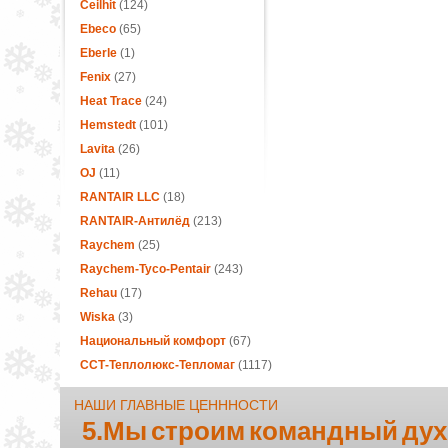
Ceilhit
(124)
Ebeco
(65)
Eberle
(1)
Fenix
(27)
Heat Trace
(24)
Hemstedt
(101)
Lavita
(26)
OJ
(11)
RANTAIR LLC
(18)
RANTAIR-Антилёд
(213)
Raychem
(25)
Raychem-Tyco-Pentair
(243)
Rehau
(17)
Wiska
(3)
Национальный комфорт
(67)
ССТ-Теплолюкс-Тепломаг
(1117)
НАШИ ГЛАВНЫЕ ЦЕНННОСТИ
5.Мы строим командный дух