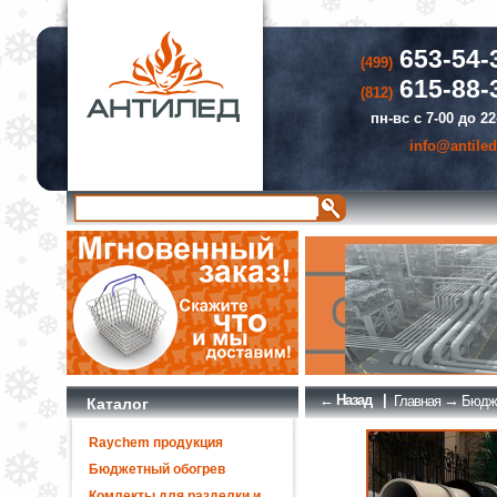
653-54-
(499)
615-88-
(812)
пн-вс с 7-00 до 22
info@antiled
← Назад
|
→
Главная
Бюдже
Каталог
Raychem продукция
Бюджетный обогрев
Комлекты для разделки и