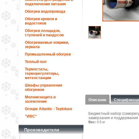
подключения питания
Обогрев водопровода
Обогрев кровли и
водостоков
Обогрев площадок,
ступеней и пандусов
Обогреваемые коврики,
зеркала
Промышленный обогрев
Теплый пол
Термостаты,
терморегуляторы,
метеостанции
Шкафы управления
обогревом
Молниезащита и
Описание
Спецификац
заземление
Groupe Atlantic - Teploluxe
Бюджетный набор (саморегу
"ИВС"
замерзания и поддержания 
Вес:
0.5 кг
Производители