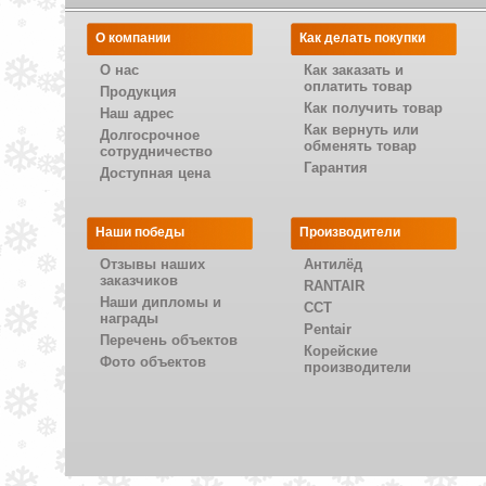
О компании
Как делать покупки
О нас
Как заказать и
оплатить товар
Продукция
Как получить товар
Наш адрес
Как вернуть или
Долгосрочное
обменять товар
сотрудничество
Гарантия
Доступная цена
Наши победы
Производители
Отзывы наших
Антилёд
заказчиков
RANTAIR
Наши дипломы и
CCT
награды
Pentair
Перечень объектов
Корейские
Фото объектов
производители