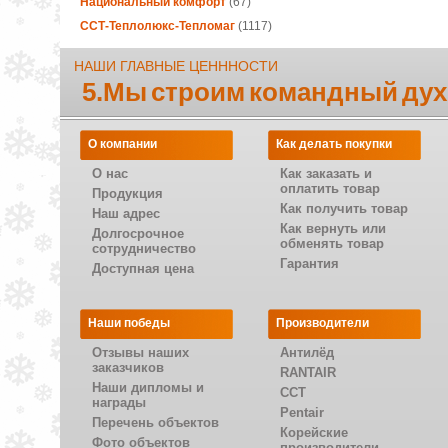
Национальный комфорт
(67)
ССТ-Теплолюкс-Тепломаг
(1117)
НАШИ ГЛАВНЫЕ ЦЕНННОСТИ
5.Мы строим командный дух
О компании
Как делать покупки
О нас
Как заказать и
оплатить товар
Продукция
Как получить товар
Наш адрес
Как вернуть или
Долгосрочное
обменять товар
сотрудничество
Гарантия
Доступная цена
Наши победы
Производители
Отзывы наших
Антилёд
заказчиков
RANTAIR
Наши дипломы и
CCT
награды
Pentair
Перечень объектов
Корейские
Фото объектов
производители