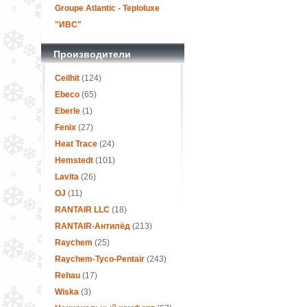
Groupe Atlantic - Teploluxe
"ИВС"
Производители
Ceilhit
(124)
Ebeco
(65)
Eberle
(1)
Fenix
(27)
Heat Trace
(24)
Hemstedt
(101)
Lavita
(26)
OJ
(11)
RANTAIR LLC
(18)
RANTAIR-Антилёд
(213)
Raychem
(25)
Raychem-Tyco-Pentair
(243)
Rehau
(17)
Wiska
(3)