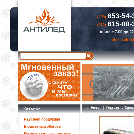
653-54-
(499)
615-88-
(812)
пн-вс с 7-00 до 22
info@antiled
← Назад
|
→
Главная
Теплы
Каталог
Raychem продукция
Бюджетный обогрев
Комлекты для разделки и