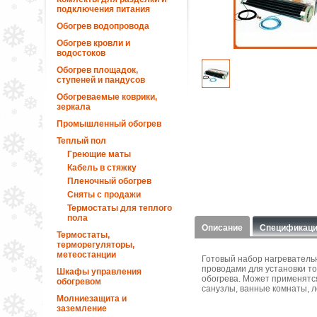
подключения питания
Обогрев водопровода
Обогрев кровли и
водостоков
Обогрев площадок,
ступеней и пандусов
Обогреваемые коврики,
зеркала
Промышленный обогрев
Теплый пол
Греющие маты
Кабель в стяжку
Пленочный обогрев
Сняты с продажи
Термостаты для теплого
пола
Описание
Спецификац
Термостаты,
терморегуляторы,
метеостанции
Готовый набор нагреватель
проводами для установки то
Шкафы управления
обогрева. Может применятся
обогревом
санузлы, ванные комнаты, ло
Молниезащита и
заземление