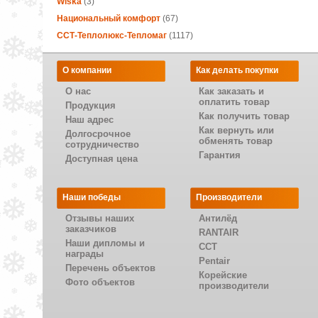
Wiska
(3)
Национальный комфорт
(67)
ССТ-Теплолюкс-Тепломаг
(1117)
О компании
Как делать покупки
О нас
Как заказать и
оплатить товар
Продукция
Как получить товар
Наш адрес
Как вернуть или
Долгосрочное
обменять товар
сотрудничество
Гарантия
Доступная цена
Наши победы
Производители
Отзывы наших
Антилёд
заказчиков
RANTAIR
Наши дипломы и
CCT
награды
Pentair
Перечень объектов
Корейские
Фото объектов
производители