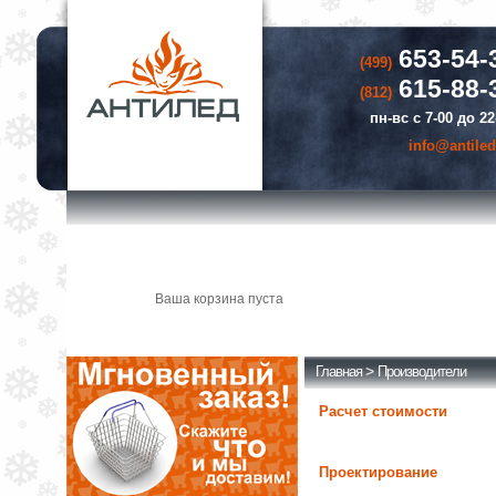
653-54-
(499)
615-88-
(812)
пн-вс с 7-00 до 22
info@antiled
Корзина
Ваша корзина пуста
В корзине 0 товаров
на сумму 0р.
>
Главная
Производители
Расчет стоимости
Проектирование