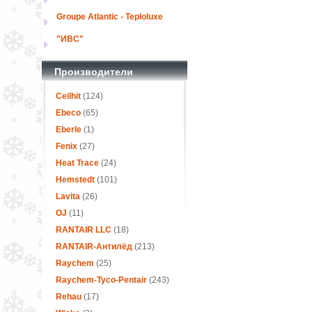
Groupe Atlantic - Teploluxe
"ИВС"
Производители
Ceilhit
(124)
Ebeco
(65)
Eberle
(1)
Fenix
(27)
Heat Trace
(24)
Hemstedt
(101)
Lavita
(26)
OJ
(11)
RANTAIR LLC
(18)
RANTAIR-Антилёд
(213)
Raychem
(25)
Raychem-Tyco-Pentair
(243)
Rehau
(17)