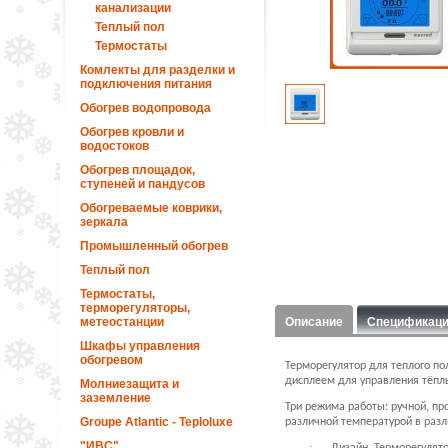
канализации
Теплый пол
Термостаты
Комлекты для разделки и
подключения питания
Обогрев водопровода
Обогрев кровли и
водостоков
Обогрев площадок,
ступеней и пандусов
Обогреваемые коврики,
зеркала
Промышленный обогрев
Теплый пол
Термостаты,
терморегуляторы,
метеостанции
Описание
Спецификац
Шкафы управления
обогревом
Терморегулятор для теплого п
дисплеем для управления тёпл
Молниезащита и
заземление
Три режима работы: ручной, п
Groupe Atlantic - Teploluxe
различной температурой в разл
"ИВС"
·