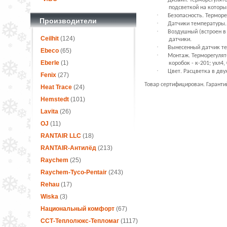
Дизайн. Терморегулят
подсветкой на которы
·
Безопасность. Термор
Производители
·
Датчики температуры.
·
Воздушный (встроен в
Ceilhit
(124)
датчики.
·
Вынесенный датчик те
Ebeco
(65)
·
Монтаж. Терморегулято
Eberle
(1)
коробок - к-201; ухл4
·
Цвет. Расцветка в дву
Fenix
(27)
Товар сертифицирован. Гаранти
Heat Trace
(24)
Hemstedt
(101)
Lavita
(26)
OJ
(11)
RANTAIR LLC
(18)
RANTAIR-Антилёд
(213)
Raychem
(25)
Raychem-Tyco-Pentair
(243)
Rehau
(17)
Wiska
(3)
Национальный комфорт
(67)
ССТ-Теплолюкс-Тепломаг
(1117)