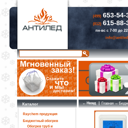
653-54-
(499)
615-88-
(812)
пн-вс с 7-00 до 22
info@antiled
← Назад
|
→
Главная
Бюдже
Каталог
Raychem продукция
Бюджетный обогрев
Обогрев труб и