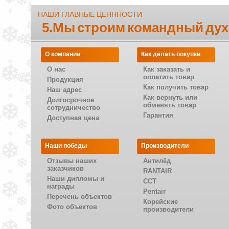
НАШИ ГЛАВНЫЕ ЦЕНННОСТИ
5.Мы строим командный дух
О компании
Как делать покупки
О нас
Как заказать и
оплатить товар
Продукция
Как получить товар
Наш адрес
Как вернуть или
Долгосрочное
обменять товар
сотрудничество
Гарантия
Доступная цена
Наши победы
Производители
Отзывы наших
Антилёд
заказчиков
RANTAIR
Наши дипломы и
CCT
награды
Pentair
Перечень объектов
Корейские
Фото объектов
производители