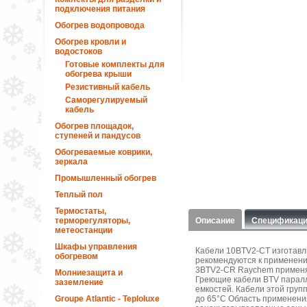
подключения питания
Обогрев водопровода
Обогрев кровли и
водостоков
Готовые комплекты для
обогрева крыши
Резистивный кабель
Саморегулируемый
кабель
Обогрев площадок,
ступеней и пандусов
Обогреваемые коврики,
зеркала
Промышленный обогрев
Теплый пол
Термостаты,
терморегуляторы,
Описание
Спецификац
метеостанции
Шкафы управления
Кабели 10BTV2-CT изготавл
обогревом
рекомендуются к применени
3BTV2-CR Raychem применяю
Молниезащита и
Греющие кабели BTV паралл
заземление
емкостей. Кабели этой груп
Groupe Atlantic - Teploluxe
до 65°С Область применени