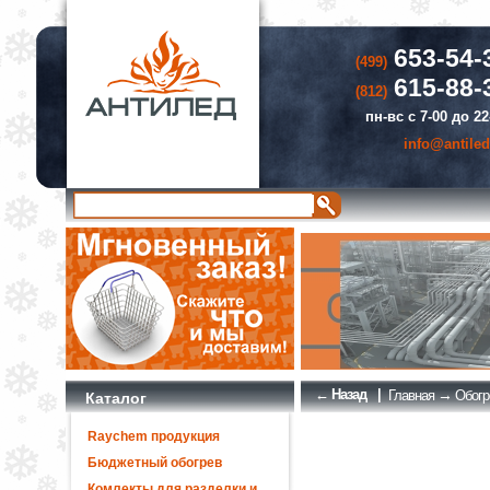
653-54-
(499)
615-88-
(812)
пн-вс с 7-00 до 22
info@antiled
← Назад
|
→
Главная
Обогр
Каталог
Raychem продукция
Бюджетный обогрев
Комлекты для разделки и