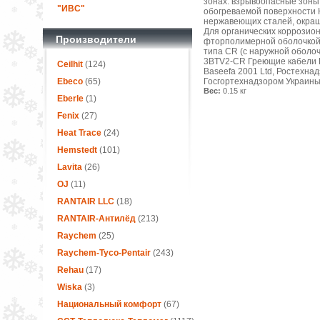
зонах: взрывоопасные зоны, к
"ИВС"
обогреваемой поверхности К
нержавеющих сталей, окраш
Для органических коррозион
Производители
фторполимерной оболочкой)
типа CR (с наружной оболо
3BTV2-CR Греющие кабели 
Ceilhit
(124)
Baseefa 2001 Ltd, Ростехн
Ebeco
(65)
Госгортехнадзором Украины
Вес:
0.15 кг
Eberle
(1)
Fenix
(27)
Heat Trace
(24)
Hemstedt
(101)
Lavita
(26)
OJ
(11)
RANTAIR LLC
(18)
RANTAIR-Антилёд
(213)
Raychem
(25)
Raychem-Tyco-Pentair
(243)
Rehau
(17)
Wiska
(3)
Национальный комфорт
(67)