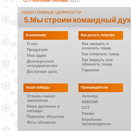
ССТ-Теплолюкс-Тепломаг
(1117)
НАШИ ГЛАВНЫЕ ЦЕНННОСТИ
5.Мы строим командный дух
О компании
Как делать покупки
О нас
Как заказать и
оплатить товар
Продукция
Как получить товар
Наш адрес
Как вернуть или
Долгосрочное
обменять товар
сотрудничество
Гарантия
Доступная цена
Наши победы
Производители
Отзывы наших
Антилёд
заказчиков
RANTAIR
Наши дипломы и
CCT
награды
Pentair
Перечень объектов
Корейские
Фото объектов
производители