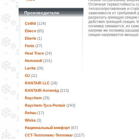
Низкое потребление энергии
Отличная термостойкость с
теплосопротивление и стаби
Производители
зависимости от требуемой 
разрезать греющую секцию в
действия греющей секции. 
Ceilhit
(124)
полимер сжимается, из сажи
нагреве же полимер расширя
Ebeco
(65)
секция нагревается меньше
Eberle
(1)
Fenix
(27)
Heat Trace
(24)
Hemstedt
(101)
Lavita
(26)
OJ
(11)
RANTAIR LLC
(18)
RANTAIR-Антилёд
(213)
Raychem
(25)
Raychem-Tyco-Pentair
(243)
Rehau
(17)
Wiska
(3)
Национальный комфорт
(67)
ССТ-Теплолюкс-Тепломаг
(1117)