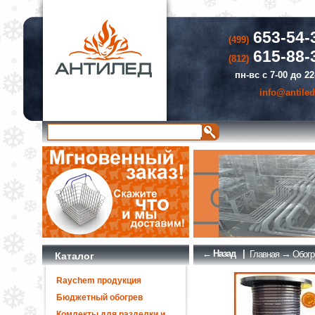
653-54-
(499)
615-88-
(812)
пн-вс с 7-00 до 22
info@antiled
← Назад
|
→
Главная
Обогр
Каталог
Raychem продукция
Бюджетный обогрев
Комлекты для разделки и