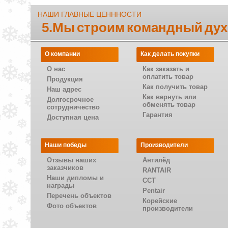
НАШИ ГЛАВНЫЕ ЦЕНННОСТИ
5.Мы строим командный дух
О компании
Как делать покупки
О нас
Как заказать и
оплатить товар
Продукция
Как получить товар
Наш адрес
Как вернуть или
Долгосрочное
обменять товар
сотрудничество
Гарантия
Доступная цена
Наши победы
Производители
Отзывы наших
Антилёд
заказчиков
RANTAIR
Наши дипломы и
CCT
награды
Pentair
Перечень объектов
Корейские
Фото объектов
производители