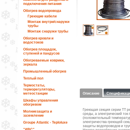
подключения питания
Обогрев водопровода
Греющие кабели
Монтаж внутри/снаружи
трубы
Монтаж снаружи трубы
Обогрев кровли и
водостоков
Обогрев площадок,
ступеней и пандусов
Обогреваемые коврики,
зеркала
Промышленный обогрев
Теплый пол
Термостаты,
терморегуляторы,
метеостанции
Описание
Спецификац
Шкафы управления
обогревом
Греющая секция серии ТТ р
Молниезащита и
среды, а электрический ток
заземление
(положительный температур
электричества греющей сек
Groupe Atlantic - Teploluxe
защиты водопроводов и труб
"ИВС"