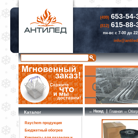
653-54-
(499)
615-88-
(812)
пн-вс с 7-00 до 22
info@antiled
← Назад
|
→
Главная
Обогр
Каталог
Raychem продукция
Бюджетный обогрев
Комлекты для разделки и