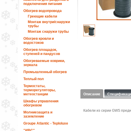
подключения питания
Обогрев водопровода
Греющие кабели
Монтаж внутри/снаружи
трубы
Монтаж снаружи трубы
Обогрев кровли и
водостоков
Обогрев площадок,
ступеней и пандусов
Обогреваемые коврики,
зеркала
Промышленный обогрев
Теплый пол
Термостаты,
терморегуляторы,
метеостанции
Описание
Спецификац
Шкафы управления
обогревом
Кабели из серии GWS предн
Молниезащита и
заземление
Groupe Atlantic - Teploluxe
"ИВС"