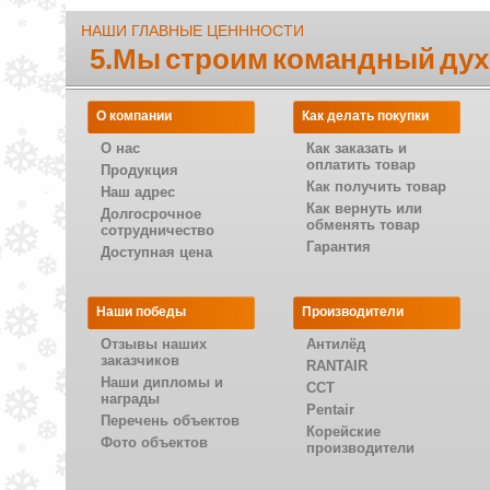
НАШИ ГЛАВНЫЕ ЦЕНННОСТИ
5.Мы строим командный дух
О компании
Как делать покупки
О нас
Как заказать и
оплатить товар
Продукция
Как получить товар
Наш адрес
Как вернуть или
Долгосрочное
обменять товар
сотрудничество
Гарантия
Доступная цена
Наши победы
Производители
Отзывы наших
Антилёд
заказчиков
RANTAIR
Наши дипломы и
CCT
награды
Pentair
Перечень объектов
Корейские
Фото объектов
производители