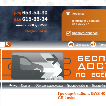
653-54-30
(499)
Корзина
615-88-34
(812)
В корзине 0 товаров
на сумму 0р.
пн-вс с 7-00 до 22-00
info@antiled.ru
Сравнить
товаров
Доставка
Гара
← Назад
|
→
→
→
Главная
Обогрев водопровода
Греющие кабели
Греющий ка
Греющий кабель GWS-40-
CR Lavita