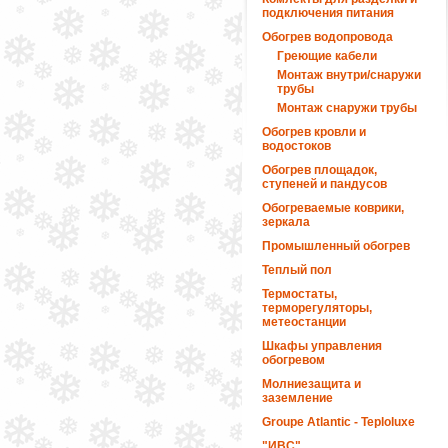
подключения питания
Обогрев водопровода
Греющие кабели
Монтаж внутри/снаружи
трубы
Монтаж снаружи трубы
Обогрев кровли и
водостоков
Обогрев площадок,
ступеней и пандусов
Обогреваемые коврики,
зеркала
Промышленный обогрев
Теплый пол
Термостаты,
терморегуляторы,
метеостанции
Шкафы управления
обогревом
Молниезащита и
заземление
Groupe Atlantic - Teploluxe
"ИВС"