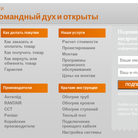
ТИ
командный дух и открыты
Подпиш
Как делать покупки
Наши услуги
щедрые
Как заказать и
Расчет стоимости
Наш полезн
оплатить товар
Проектирование
информаци
Как получить товар
Монтаж
Как вернуть или
Программы
обменять товар
сервисного
Гарантия
обслуживания
Цены на монтаж
Производители
Краткие инструкции
посмотреть 
Антилёд
Обогрев труб
RANTAIR
Обогрев кровли
Antiled.ru 
CCT
Обогрев ступеней
никому не п
образом Ваш
Pentair
Теплый пол
Корейские
Подключение
производители
греющего кабеля
Настройка системы