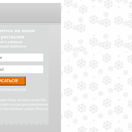
итесь на наши
 рассылки
ый и забавный
онный дайджест
примеры рассылок
уважает Вашу частную жизнь.Мы
родаем и не распространяеминым
и персональные данные.Никогда.