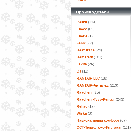
Производители
Ceilhit
(124)
Ebeco
(65)
Eberle
(1)
Fenix
(27)
Heat Trace
(24)
Hemstedt
(101)
Lavita
(26)
OJ
(11)
RANTAIR LLC
(18)
RANTAIR-Антилёд
(213)
Raychem
(25)
Raychem-Tyco-Pentair
(243)
Rehau
(17)
Wiska
(3)
Национальный комфорт
(67)
ССТ-Теплолюкс-Тепломаг
(1117