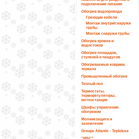
подключения питания
Обогрев водопровода
Греющие кабели
Монтаж внутри/снаружи
трубы
Монтаж снаружи трубы
Обогрев кровли и
водостоков
Обогрев площадок,
ступеней и пандусов
Обогреваемые коврики,
зеркала
Промышленный обогрев
Теплый пол
Термостаты,
терморегуляторы,
метеостанции
Шкафы управления
обогревом
Молниезащита и
заземление
Groupe Atlantic - Teploluxe
"ИВС"