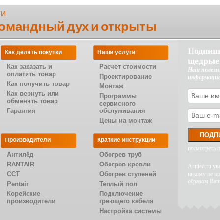
ТИ
командный дух и открыты
Подпиш
Как делать покупки
Наши услуги
щедрые
Как заказать и
Расчет стоимости
Наш полезн
оплатить товар
Проектирование
информаци
Как получить товар
Монтаж
Как вернуть или
Программы
обменять товар
сервисного
Гарантия
обслуживания
Цены на монтаж
Производители
Краткие инструкции
посмотреть 
Антилёд
Обогрев труб
RANTAIR
Обогрев кровли
Antiled.ru 
CCT
Обогрев ступеней
никому не п
образом Ваш
Pentair
Теплый пол
Корейские
Подключение
производители
греющего кабеля
Настройка системы