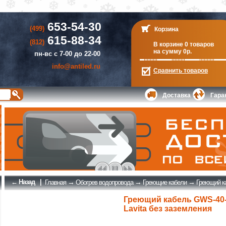
653-54-30
(499)
Корзина
615-88-34
(812)
В корзине 0 товаров
на сумму 0р.
пн-вс с 7-00 до 22-00
info@antiled.ru
Сравнить
товаров
Доставка
Гара
← Назад
|
→
→
→
Главная
Обогрев водопровода
Греющие кабели
Греющий ка
Греющий кабель GWS-40
Lavita без заземления