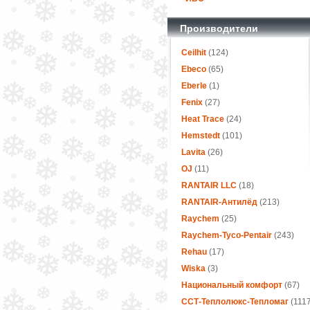
Производители
Ceilhit
(124)
Ebeco
(65)
Eberle
(1)
Fenix
(27)
Heat Trace
(24)
Hemstedt
(101)
Lavita
(26)
OJ
(11)
RANTAIR LLC
(18)
RANTAIR-Антилёд
(213)
Raychem
(25)
Raychem-Tyco-Pentair
(243)
Rehau
(17)
Wiska
(3)
Национальный комфорт
(67)
ССТ-Теплолюкс-Тепломаг
(1117