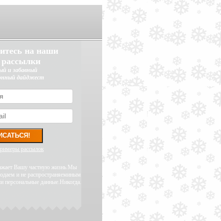
итесь на наши
 рассылки
ый и забавный
онный дайджест
примеры рассылок
уважает Вашу частную жизнь.Мы
родаем и не распространяеминым
и персональные данные.Никогда.