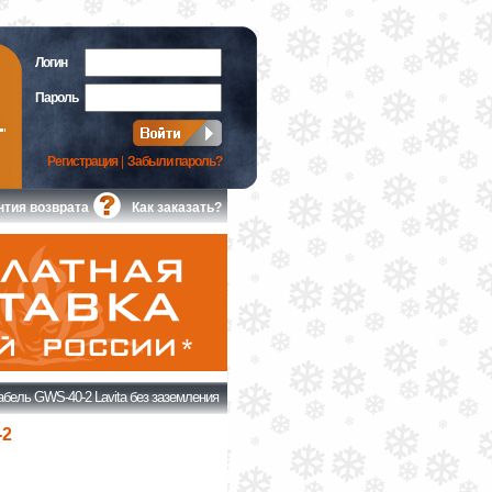
Логин
Пароль
Регистрация
|
Забыли пароль?
нтия возврата
Как заказать?
бель GWS-40-2 Lavita без заземления
-2