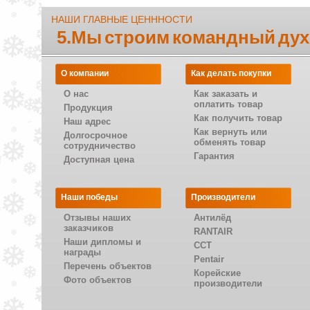
НАШИ ГЛАВНЫЕ ЦЕНННОСТИ
5.Мы строим командный дух
О компании
Как делать покупки
О нас
Как заказать и
оплатить товар
Продукция
Как получить товар
Наш адрес
Как вернуть или
Долгосрочное
обменять товар
сотрудничество
Гарантия
Доступная цена
Наши победы
Производители
Отзывы наших
Антилёд
заказчиков
RANTAIR
Наши дипломы и
CCT
награды
Pentair
Перечень объектов
Корейские
Фото объектов
производители