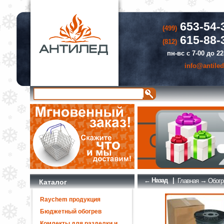
653-54-
(499)
615-88-
(812)
пн-вс с 7-00 до 22
info@antiled
← Назад
|
→
Главная
Обогр
Каталог
Raychem продукция
Бюджетный обогрев
Комлекты для разделки и