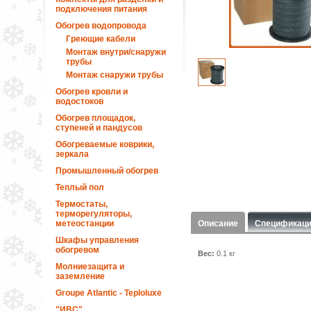
подключения питания
Обогрев водопровода
Греющие кабели
Монтаж внутри/снаружи
трубы
Монтаж снаружи трубы
Обогрев кровли и
водостоков
Обогрев площадок,
ступеней и пандусов
Обогреваемые коврики,
зеркала
Промышленный обогрев
Теплый пол
Термостаты,
терморегуляторы,
метеостанции
Описание
Спецификац
Шкафы управления
обогревом
Вес:
0.1 кг
Молниезащита и
заземление
Groupe Atlantic - Teploluxe
"ИВС"