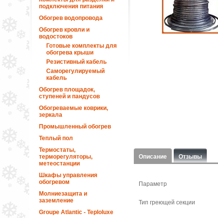
подключения питания
Обогрев водопровода
Обогрев кровли и
водостоков
Готовые комплекты для
обогрева крыши
Резистивный кабель
Саморегулируемый
кабель
Обогрев площадок,
ступеней и пандусов
Обогреваемые коврики,
зеркала
Промышленный обогрев
Теплый пол
Термостаты,
терморегуляторы,
Описание
Отзывы
метеостанции
Шкафы управления
обогревом
Параметр
Молниезащита и
заземление
Тип греющей секции
Groupe Atlantic - Teploluxe