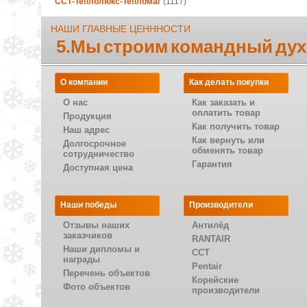
ССТ-Теплолюкс-Тепломаг
(1117)
НАШИ ГЛАВНЫЕ ЦЕНННОСТИ
5.Мы строим командный дух
О компании
Как делать покупки
О нас
Как заказать и
оплатить товар
Продукция
Как получить товар
Наш адрес
Как вернуть или
Долгосрочное
обменять товар
сотрудничество
Гарантия
Доступная цена
Наши победы
Производители
Отзывы наших
Антилёд
заказчиков
RANTAIR
Наши дипломы и
CCT
награды
Pentair
Перечень объектов
Корейские
Фото объектов
производители