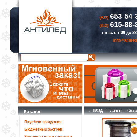
653-54-
(499)
615-88-
(812)
пн-вс с 7-00 до 22
info@antiled
← Назад
|
→
Главная
Обогр
Каталог
Raychem продукция
Бюджетный обогрев
Комлекты для разделки и