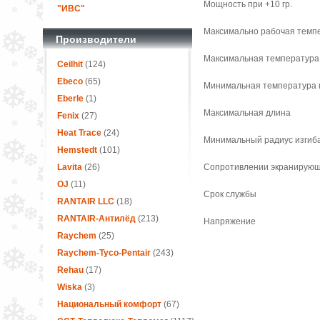
Мощность при +10 гр.
"ИВС"
Максимально рабочая темп
Производители
Максимальная температура
Ceilhit
(124)
Ebeco
(65)
Минимальная температура 
Eberle
(1)
Максимальная длина
Fenix
(27)
Heat Trace
(24)
Минимальный радиус изгиб
Hemstedt
(101)
Lavita
(26)
Сопротивлении экранирующ
OJ
(11)
Срок службы
RANTAIR LLC
(18)
RANTAIR-Антилёд
(213)
Напряжение
Raychem
(25)
Raychem-Tyco-Pentair
(243)
Rehau
(17)
Wiska
(3)
Национальный комфорт
(67)