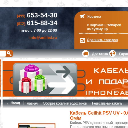
653-54-30
(499)
Корзина
615-88-34
(812)
В корзине 0 товаров
на сумму 0р.
пн-вс с 7-00 до 22-00
info@antiled.ru
Сравнить
товаров
Доставка
Гара
← Назад
|
→
→
→
Главная
Обогрев кровли и водостоков
Резистивный кабель
Кабель Ceilhit PSV UV - 0
Ом/м
Кабель PSV одножильный экранир
Предназначен для крыш и водосто