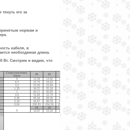
 тянуть его за
епринятым нормам и
ира.
ость кабеля, в
ается необходимая длина.
0 Вт. Смотрим и видим, что
Сопротивление,
30
29
28
27
26
25
Ом/м
9
13,39
13,62
13,86
14,11
14,38
14,67
6,5
15,75
16,02
16,31
16,61
16,92
17,26
3,2
22,45
22,84
23,24
23,67
24,12
24,60
1,35
34,57
35,16
35,78
36,44
37,13
37,87
1
40,17
40,85
41,58
42,34
43,15
44,00
0,6
51,85
52,74
53,67
54,66
55,70
56,80
0,36
66,94
68,09
69,29
70,57
71,91
73,33
0,18
94,67
96,29
98,00
99,79
101,70
103,71
0,04
200,83
204,26
207,88
211,70
215,73
220,00
24
23
22
21
20
19
9
14,97
15,29
15,63
16,00
16,40
16,82