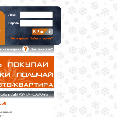
Логин
Пароль
Регистрация
|
Забыли пароль?
нтия возврата
Как заказать?
Кабель Ceilhit PSV UV - 0,068 Ом/м
,068
ованный.
ков