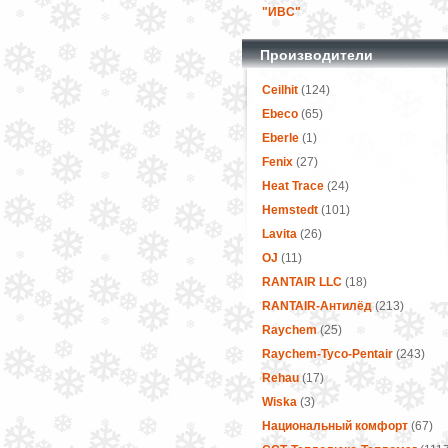
"ИВС"
Производители
Ceilhit
(124)
Ebeco
(65)
Eberle
(1)
Fenix
(27)
Heat Trace
(24)
Hemstedt
(101)
Lavita
(26)
OJ
(11)
RANTAIR LLC
(18)
RANTAIR-Антилёд
(213)
Raychem
(25)
Raychem-Tyco-Pentair
(243)
Rehau
(17)
Wiska
(3)
Национальный комфорт
(67)