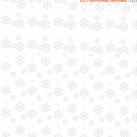
ССТ-Теплолюкс-Тепломаг
(1117