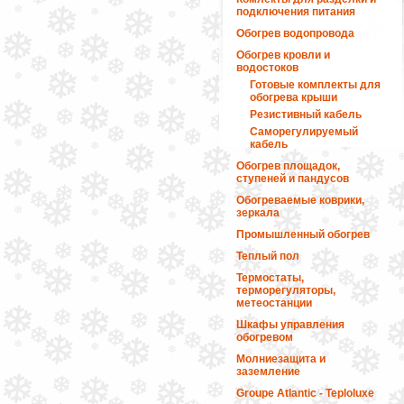
подключения питания
Обогрев водопровода
Обогрев кровли и
водостоков
Готовые комплекты для
обогрева крыши
Резистивный кабель
Саморегулируемый
кабель
Обогрев площадок,
ступеней и пандусов
Обогреваемые коврики,
зеркала
Промышленный обогрев
Теплый пол
Термостаты,
терморегуляторы,
метеостанции
Шкафы управления
обогревом
Молниезащита и
заземление
Groupe Atlantic - Teploluxe