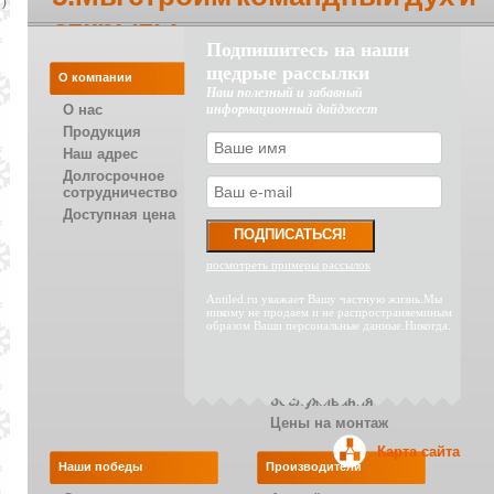
)
открыты
Подпишитесь на наши
щедрые рассылки
О компании
Как делать покупки
Наш полезный и забавный
О нас
информационный дайджест
Как заказать и
оплатить товар
Продукция
Как получить товар
Наш адрес
Как вернуть или
Долгосрочное
обменять товар
сотрудничество
Гарантия
Доступная цена
посмотреть примеры рассылок
Наши услуги
Antiled.ru уважает Вашу частную жизнь.Мы
Расчет стоимости
никому не продаем и не распространяеминым
Проектирование
образом Ваши персональные данные.Никогда.
Монтаж
Программы
сервисного
обслуживания
Цены на монтаж
Карта сайта
Наши победы
Производители