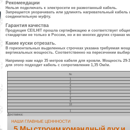
Рекомендации
Нельзя подключать к электросети не размотанный кабель.
Запрещается укорачивать или удлинять нагревательный кабель и
соединительную муфту.
Гарантия качества
Продукция CEILHIT прошла сертификацию и соответствует общ
стандартам не только в России, но и во многих других странах м
Какие куски отрезать.
В горизонтальных выделенных строчках указана требуемая мощн
вертикальных мощность. Соответственно на пересечении выбир
Например нам надо 35 метров кабеля для кровли. Мощность 29-3
для этого подходит кабель с сопротивление 1,35 Ом/м.
№
1
2
4
5
6
7
8
9
10
1
Доставка:
НАШИ ГЛАВНЫЕ ЦЕНННОСТИ
5.Мы строим командный дух и