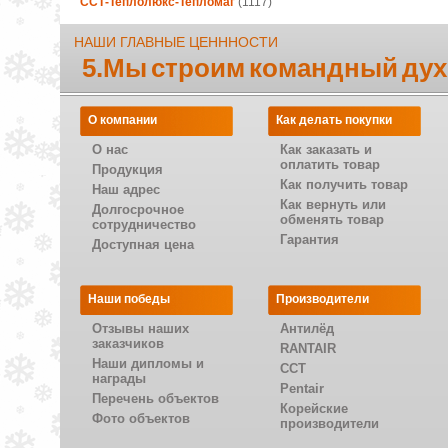
ССТ-Теплолюкс-Тепломаг
(1117)
НАШИ ГЛАВНЫЕ ЦЕНННОСТИ
5.Мы строим командный дух
О компании
Как делать покупки
О нас
Как заказать и
оплатить товар
Продукция
Как получить товар
Наш адрес
Как вернуть или
Долгосрочное
обменять товар
сотрудничество
Гарантия
Доступная цена
Наши победы
Производители
Отзывы наших
Антилёд
заказчиков
RANTAIR
Наши дипломы и
CCT
награды
Pentair
Перечень объектов
Корейские
Фото объектов
производители