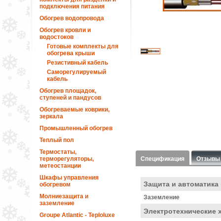
подключения питания
Обогрев водопровода
Обогрев кровли и
водостоков
Готовые комплекты для
обогрева крыши
Резистивный кабель
Саморегулируемый
кабель
Обогрев площадок,
ступеней и пандусов
Обогреваемые коврики,
зеркала
Промышленный обогрев
Теплый пол
Термостаты,
терморегуляторы,
Спецификация
Отзывы
метеостанции
Шкафы управления
Защита и автоматика
обогревом
Молниезащита и
Заземление
заземление
Электротехнические 
Groupe Atlantic - Teploluxe