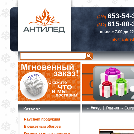
653-54-
(499)
615-88-
(812)
пн-вс с 7-00 до 22
info@antiled
← Назад
|
→
Главная
Обогр
Каталог
Raychem продукция
Бюджетный обогрев
Комлекты для разделки и