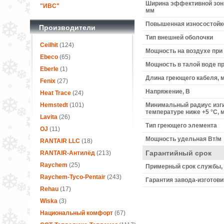
Ширина эффективной зон
"ИВС"
мм
Повышенная износостойк
Производители
Тип внешней оболочки
Ceilhit
(124)
Мощность на воздухе при 0 
Ebeco
(65)
Мощность в талой воде при 
Eberle
(1)
Длина греющего кабеля, 
Fenix
(27)
Напряжение, В
Heat Trace
(24)
Hemstedt
(101)
Минимальный радиус изги
температуре ниже +5 °С, 
Lavita
(26)
Тип греющего элемента
OJ
(11)
Мощность удельная Вт/м
RANTAIR LLC
(18)
Гарантийный срок
RANTAIR-Антилёд
(213)
Raychem
(25)
Примерный срок службы, 
Raychem-Tyco-Pentair
(243)
Гарантия завода-изготови
Rehau
(17)
Wiska
(3)
Национальный комфорт
(67)