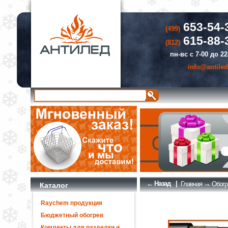
653-54-
(499)
615-88-
(812)
пн-вс с 7-00 до 22
info@antiled
← Назад
|
→
Главная
Обогр
Каталог
Raychem продукция
Бюджетный обогрев
Комлекты для разделки и