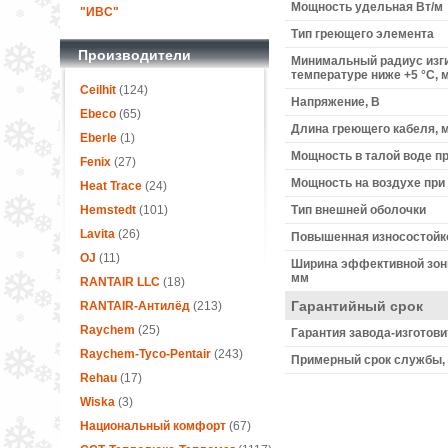
Мощность удельная Вт/м
"ИВС"
Тип греющего элемента
Производители
Минимальный радиус изги
температуре ниже +5 °С, 
Ceilhit
(124)
Напряжение, В
Ebeco
(65)
Длина греющего кабеля, 
Eberle
(1)
Мощность в талой воде при 
Fenix
(27)
Мощность на воздухе при 0 
Heat Trace
(24)
Hemstedt
(101)
Тип внешней оболочки
Lavita
(26)
Повышенная износостойк
OJ
(11)
Ширина эффективной зон
мм
RANTAIR LLC
(18)
Гарантийный срок
RANTAIR-Антилёд
(213)
Raychem
(25)
Гарантия завода-изготови
Raychem-Tyco-Pentair
(243)
Примерный срок службы, 
Rehau
(17)
Wiska
(3)
Национальный комфорт
(67)