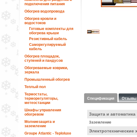
подключения питания
Обогрев водопровода
Обогрев кровли и
водостоков
Готовые комплекты для
обогрева крыши
Резистивный кабель
Саморегулируемый
кабель
Обогрев площадок,
ступеней и пандусов
Обогреваемые коврики,
зеркала
Промышленный обогрев
Теплый пол
Термостаты,
терморегуляторы,
Спецификация
Отзывы
метеостанции
Шкафы управления
Защита и автоматика
обогревом
Молниезащита и
Заземление
заземление
Электротехнические 
Groupe Atlantic - Teploluxe