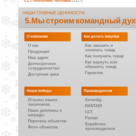
ССТ-Теплолюкс-Тепломаг
(1117)
НАШИ ГЛАВНЫЕ ЦЕНННОСТИ
5.Мы строим командный дух
О компании
Как делать покупки
О нас
Как заказать и
оплатить товар
Продукция
Как получить товар
Наш адрес
Как вернуть или
Долгосрочное
обменять товар
сотрудничество
Гарантия
Доступная цена
Наши победы
Производители
Отзывы наших
Антилёд
заказчиков
RANTAIR
Наши дипломы и
CCT
награды
Pentair
Перечень объектов
Корейские
Фото объектов
производители