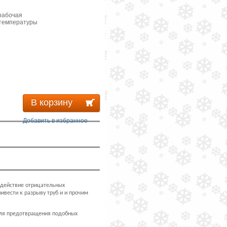
 рабочая
 температуры
В корзину
Добавить в избранное
действие отрицательных
ивести к разрыву труб и и прочим
ля предотвращения подобных