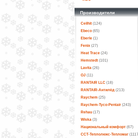
Производители
Ceilhit
(124)
Ebeco
(65)
Eberle
(1)
Fenix
(27)
Heat Trace
(24)
Hemstedt
(101)
Lavita
(26)
OJ
(11)
RANTAIR LLC
(18)
RANTAIR-Антилёд
(213)
Raychem
(25)
Raychem-Tyco-Pentair
(243)
Rehau
(17)
Wiska
(3)
Национальный комфорт
(67)
ССТ-Теплолюкс-Тепломаг
(1117