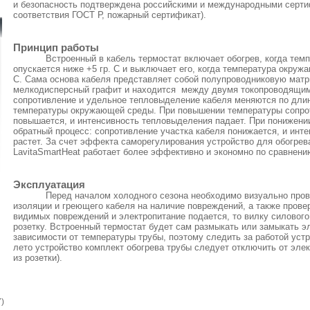
и безопасность подтверждена российскими и международными серти
соответствия ГОСТ Р, пожарный сертификат).
Принцип работы
Встроенный в кабель термостат включает обогрев, когда те
опускается ниже +5 гр. С и выключает его, когда температура окруж
С. Сама основа кабеля представляет собой полупроводниковую матр
мелкодисперсный графит и находится
между двумя токопроводящи
сопротивление и удельное тепловыделение кабеля меняются по длин
температуры окружающей среды. При повышении температуры сопрот
повышается, и интенсивность тепловыделения падает. При понижени
обратный процесс: сопротивление участка кабеля понижается, и инт
растет. За счет эффекта саморегулирования устройство для обогрев
LavitaSmartHeat работает более эффективно и экономно по сравнени
Эксплуатация
Перед началом холодного сезона необходимо визуально пров
изоляции и греющего кабеля на наличие повреждений, а также прове
видимых повреждений и электропитание подается, то вилку силового
розетку. Встроенный термостат будет сам размыкать или замыкать э
зависимости от температуры трубы, поэтому следить за работой уст
лето устройство комплект обогрева трубы следует отключить от эле
из розетки).
)