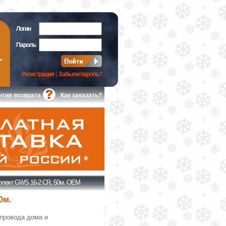
Логин
Пароль
Регистрация
|
Забыли пароль?
нтия возврата
Как заказать?
лект GWS 16-2 CR, 50м. ОЕМ
0м.
провода дома и