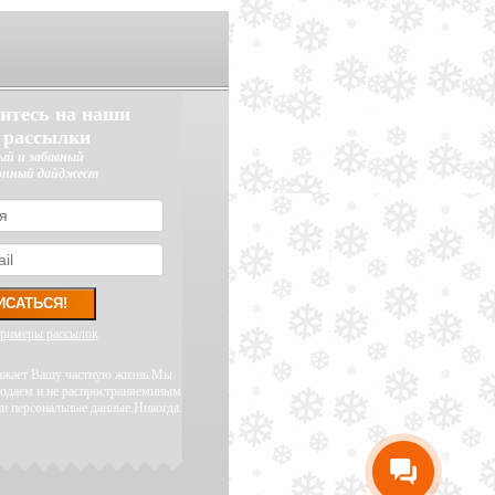
итесь на наши
 рассылки
ый и забавный
онный дайджест
примеры рассылок
уважает Вашу частную жизнь.Мы
родаем и не распространяеминым
и персональные данные.Никогда.