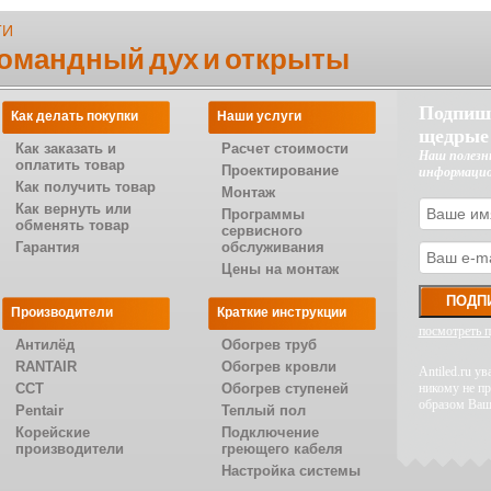
ТИ
командный дух и открыты
Подпиш
Как делать покупки
Наши услуги
щедрые
Как заказать и
Расчет стоимости
Наш полезн
оплатить товар
Проектирование
информаци
Как получить товар
Монтаж
Как вернуть или
Программы
обменять товар
сервисного
Гарантия
обслуживания
Цены на монтаж
Производители
Краткие инструкции
посмотреть 
Антилёд
Обогрев труб
RANTAIR
Обогрев кровли
Antiled.ru 
CCT
Обогрев ступеней
никому не п
образом Ваш
Pentair
Теплый пол
Корейские
Подключение
производители
греющего кабеля
Настройка системы