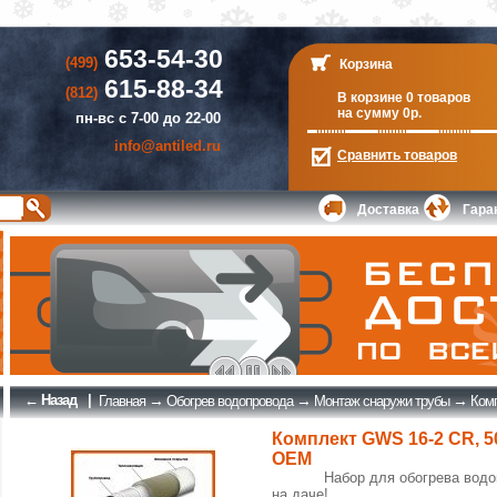
653-54-30
(499)
Корзина
615-88-34
(812)
В корзине 0 товаров
на сумму 0р.
пн-вс с 7-00 до 22-00
info@antiled.ru
Сравнить
товаров
Доставка
Гара
← Назад
|
→
→
→
Главная
Обогрев водопровода
Монтаж снаружи трубы
Комп
Комплект GWS 16-2 CR, 5
ОЕМ
Набор для обогрева водо
на даче!