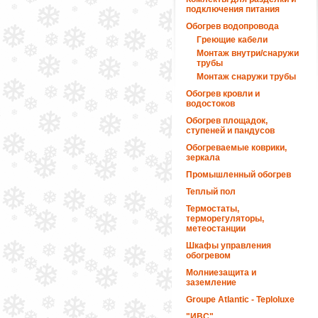
подключения питания
Обогрев водопровода
Греющие кабели
Монтаж внутри/снаружи
трубы
Монтаж снаружи трубы
Обогрев кровли и
водостоков
Обогрев площадок,
ступеней и пандусов
Обогреваемые коврики,
зеркала
Промышленный обогрев
Теплый пол
Термостаты,
терморегуляторы,
метеостанции
Шкафы управления
обогревом
Молниезащита и
заземление
Groupe Atlantic - Teploluxe
"ИВС"