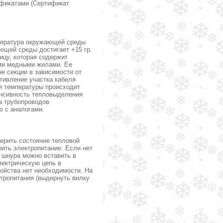
фикатами (Сертификат
мпература окружающей среды
ающей среды достигает +15 гр.
ицу, которая содержит
ми медными жилами. Ее
е секции в зависимости от
ивление участка кабеля
и температуры происходит
енсивность тепловыделения
а трубопроводов
ю с аналогами.
ерить состояние тепловой
рить электропитание. Если нет
 шнура можно вставить в
лектрическую цепь в
ройства нет необходимости. На
ктропитания (выдернуть вилку