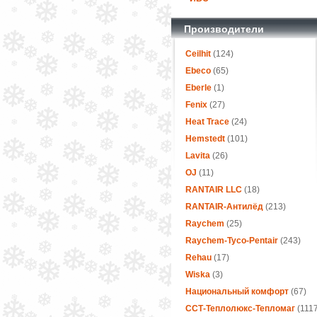
Производители
Ceilhit
(124)
Ebeco
(65)
Eberle
(1)
Fenix
(27)
Heat Trace
(24)
Hemstedt
(101)
Lavita
(26)
OJ
(11)
RANTAIR LLC
(18)
RANTAIR-Антилёд
(213)
Raychem
(25)
Raychem-Tyco-Pentair
(243)
Rehau
(17)
Wiska
(3)
Национальный комфорт
(67)
ССТ-Теплолюкс-Тепломаг
(1117