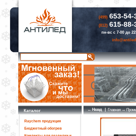
653-54-
(499)
615-88-
(812)
пн-вс с 7-00 до 22
info@antiled
← Назад
|
→
Главная
Промы
Каталог
Raychem продукция
Бюджетный обогрев
Комлекты для разделки и