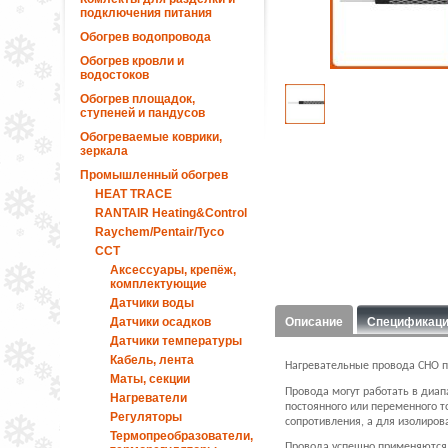
подключения питания
Обогрев водопровода
Обогрев кровли и
водостоков
Обогрев площадок,
ступеней и пандусов
Обогреваемые коврики,
зеркала
Промышленный обогрев
HEAT TRACE
RANTAIR Heating&Control
Raychem/Pentair/Tyco
ССТ
Аксессуары, крепёж,
комплектующие
Датчики воды
Датчики осадков
Описание
Спецификац
Датчики температуры
Кабель, лента
Нагревательные провода СНО п
Маты, секции
Провода могут работать в диап
Нагреватели
постоянного или переменного т
Регуляторы
сопротивления, а для изолиро
Термопреобразователи,
Провода успешно применяются д