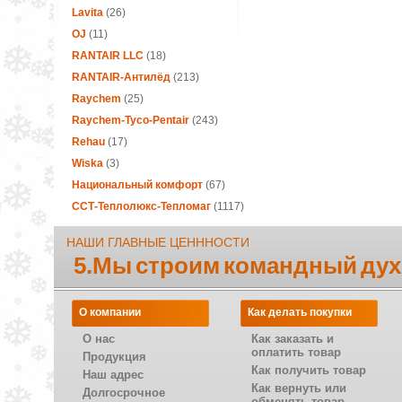
Lavita
(26)
OJ
(11)
RANTAIR LLC
(18)
RANTAIR-Антилёд
(213)
Raychem
(25)
Raychem-Tyco-Pentair
(243)
Rehau
(17)
Wiska
(3)
Национальный комфорт
(67)
ССТ-Теплолюкс-Тепломаг
(1117)
НАШИ ГЛАВНЫЕ ЦЕНННОСТИ
5.Мы строим командный дух
О компании
Как делать покупки
О нас
Как заказать и
оплатить товар
Продукция
Как получить товар
Наш адрес
Как вернуть или
Долгосрочное
обменять товар