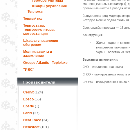
терморегуляторы
машины,сушильные камеры), тр
Шкафы управления
промышленности. Провода незам
Тепломаг
Выпускается ряд маркоразмеро
Теплый пол
которую можно подключать на 2
Термостаты,
Срок службы провода — 16 лет.
терморегуляторы,
метеостанции
Конструкция
Шкафы управления
·
Жилы – одно- и много
обогревом
·
внутренняя изоляция 
Молниезащита и
·
экран – оплетка из ме
заземление
Варианты исполнения:
Groupe Atlantic - Teploluxe
СНО – изолированная жила
"ИВС"
СНОЭ - изолированная жила в о
Производители
СНОЭО - изолированная жила в
Ceilhit
(124)
Ebeco
(65)
Eberle
(1)
Fenix
(27)
Heat Trace
(24)
Hemstedt
(101)